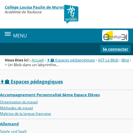
Panneau de gestion des cookies
Collège Louisa Paulin de Muret
Menu de la rubrique
Contenu
Académie de Toulouse
MENU
Se connecter
Vous êtes ici :
Accueil
›
👩‍🏫 Espaces pédagogiques
›
AST Le Blob
›
Blog
›
> Un Blob dans un labyrinthe...
👩‍🏫 Espaces pédagogiques
Accompagnement Personnalisé 6ème Espace Elèves
Organisation du travail
Méthodes de travail
Maîtrise de la langue française
Allemand
Spiele und Spaß