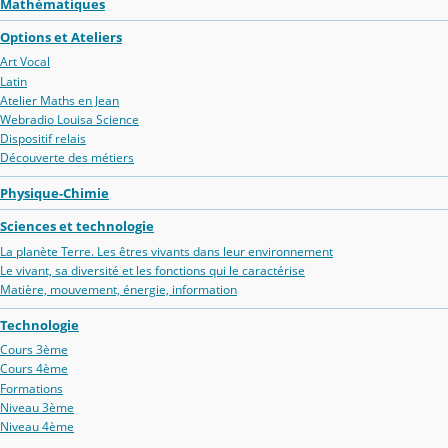
Mathématiques
Options et Ateliers
Art Vocal
Latin
Atelier Maths en Jean
Webradio Louisa Science
Dispositif relais
Découverte des métiers
Physique-Chimie
Sciences et technologie
La planète Terre. Les êtres vivants dans leur environnement
Le vivant, sa diversité et les fonctions qui le caractérise
Matière, mouvement, énergie, information
Technologie
Cours 3ème
Cours 4ème
Formations
Niveau 3ème
Niveau 4ème