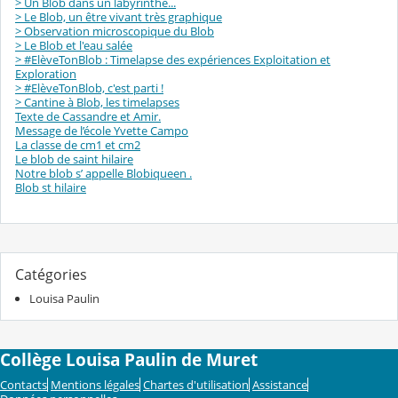
> Un Blob dans un labyrinthe...
> Le Blob, un être vivant très graphique
> Observation microscopique du Blob
> Le Blob et l'eau salée
> #ElèveTonBlob : Timelapse des expériences Exploitation et
Exploration
> #ElèveTonBlob, c'est parti !
> Cantine à Blob, les timelapses
Texte de Cassandre et Amir.
Message de l’école Yvette Campo
La classe de cm1 et cm2
Le blob de saint hilaire
Notre blob s’ appelle Blobiqueen .
Blob st hilaire
Catégories
Louisa Paulin
Collège Louisa Paulin de Muret
Contacts
Mentions légales
Chartes d'utilisation
Assistance