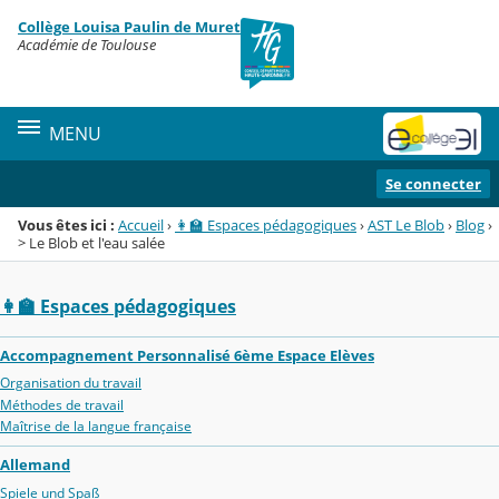
Panneau de gestion des cookies
Collège Louisa Paulin de Muret
Menu de la rubrique
Contenu
Académie de Toulouse
MENU
Se connecter
Vous êtes ici :
Accueil
›
👩‍🏫 Espaces pédagogiques
›
AST Le Blob
›
Blog
›
> Le Blob et l'eau salée
👩‍🏫 Espaces pédagogiques
Accompagnement Personnalisé 6ème Espace Elèves
Organisation du travail
Méthodes de travail
Maîtrise de la langue française
Allemand
Spiele und Spaß