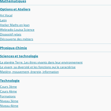
Mathématiques
Options et Ateliers
Art Vocal
Latin
Atelier Maths en Jean
Webradio Louisa Science
Dispositif relais
Découverte des métiers
Physique-Chimie
Sciences et technologie
La planète Terre. Les êtres vivants dans leur environnement
Le vivant, sa diversité et les fonctions qui le caractérise
Matière, mouvement, énergie, information
Technologie
Cours 3ème
Cours 4ème
Formations
Niveau 3ème
Niveau 4ème