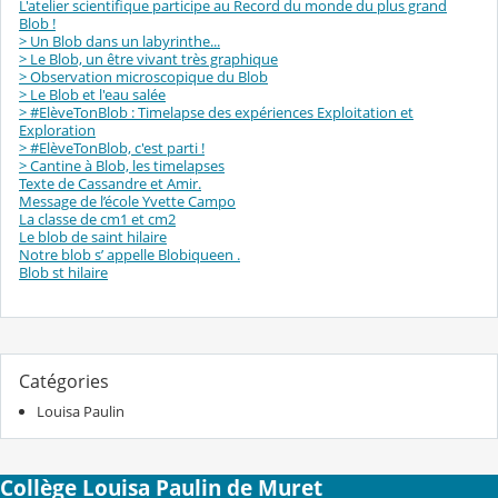
L'atelier scientifique participe au Record du monde du plus grand
Blob !
> Un Blob dans un labyrinthe...
> Le Blob, un être vivant très graphique
> Observation microscopique du Blob
> Le Blob et l'eau salée
> #ElèveTonBlob : Timelapse des expériences Exploitation et
Exploration
> #ElèveTonBlob, c'est parti !
> Cantine à Blob, les timelapses
Texte de Cassandre et Amir.
Message de l’école Yvette Campo
La classe de cm1 et cm2
Le blob de saint hilaire
Notre blob s’ appelle Blobiqueen .
Blob st hilaire
Catégories
Louisa Paulin
Collège Louisa Paulin de Muret