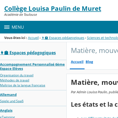
Panneau de gestion des cookies
Collège Louisa Paulin de Muret
Menu de la rubrique
Contenu
Académie de Toulouse
MENU
Vous êtes ici :
Accueil
›
👩‍🏫 Espaces pédagogiques
›
Sciences et technol
Matière, mouv
👩‍🏫 Espaces pédagogiques
Accueil
Blog
Accompagnement Personnalisé 6ème
Espace Elèves
Organisation du travail
Matière, mouv
Méthodes de travail
Maîtrise de la langue française
Par Admin Louisa Paulin, publié
Allemand
Spiele und Spaß
Les états et la 
Anglais
eTwinning