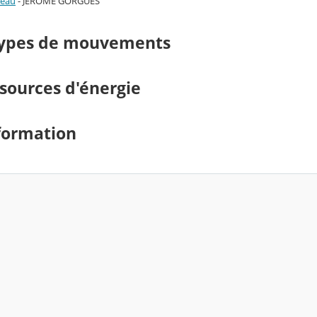
'eau
- JEROME GORGUES
 types de mouvements
 sources d'énergie
nformation