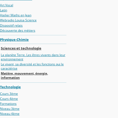
Art Vocal
Latin
Atelier Maths en Jean
Webradio Louisa Science
Dispositif relais
Découverte des métiers
Physique-Chimie
Sciences et technologie
La planète Terre. Les êtres vivants dans leur
environnement
Le vivant, sa diversité et les fonctions qui le
caractérise
Matière, mouvement, énergie,
information
Technologie
Cours 3ème
Cours 4ème
Formations
Niveau 3ème
Niveau 4ème