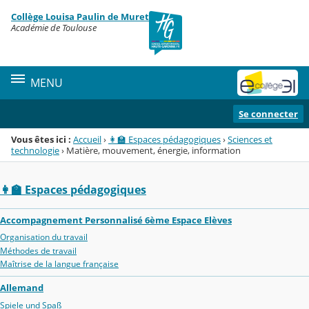
Panneau de gestion des cookies
Collège Louisa Paulin de Muret
Menu de la rubrique
Contenu
Académie de Toulouse
MENU
Se connecter
Vous êtes ici :
Accueil
›
👩‍🏫 Espaces pédagogiques
›
Sciences et
technologie
›
Matière, mouvement, énergie, information
👩‍🏫 Espaces pédagogiques
Accompagnement Personnalisé 6ème Espace Elèves
Organisation du travail
Méthodes de travail
Maîtrise de la langue française
Allemand
Spiele und Spaß