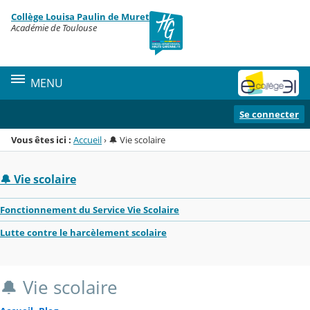
Panneau de gestion des cookies
Collège Louisa Paulin de Muret
Menu de la rubrique
Contenu
Académie de Toulouse
MENU
Se connecter
Vous êtes ici :
Accueil
›
🔔 Vie scolaire
🔔 Vie scolaire
Fonctionnement du Service Vie Scolaire
Lutte contre le harcèlement scolaire
🔔 Vie scolaire