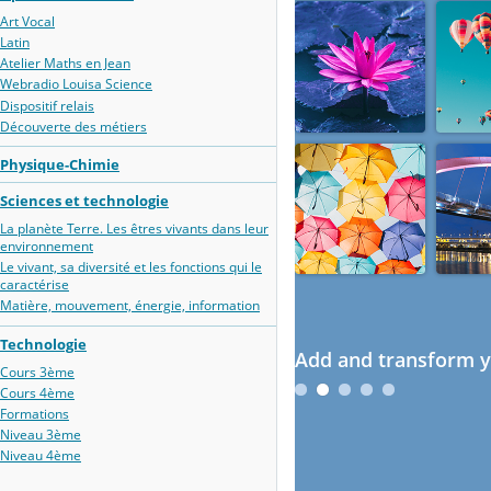
Art Vocal
Latin
Atelier Maths en Jean
Webradio Louisa Science
Dispositif relais
Découverte des métiers
Physique-Chimie
Sciences et technologie
La planète Terre. Les êtres vivants dans leur
environnement
Le vivant, sa diversité et les fonctions qui le
caractérise
Matière, mouvement, énergie, information
Technologie
Cours 3ème
Cours 4ème
Formations
Niveau 3ème
Niveau 4ème