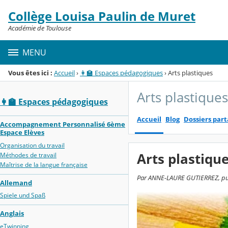
Panneau de gestion des cookies
Collège Louisa Paulin de Muret
Menu de la rubrique
Contenu
Académie de Toulouse
MENU
Vous êtes ici :
Accueil
›
👩‍🏫 Espaces pédagogiques
›
Arts plastiques
Arts plastiques
👩‍🏫 Espaces pédagogiques
Accueil
Blog
Dossiers par
Accompagnement Personnalisé 6ème
Espace Elèves
Organisation du travail
Arts plastiqu
Méthodes de travail
Maîtrise de la langue française
Par ANNE-LAURE GUTIERREZ, publ
Allemand
Spiele und Spaß
Anglais
eTwinning