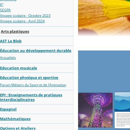
6°
SEGPA
Voyage scolaire - Octobre 2023
Voyage scolaire - Avril 2024
Arts plastiques
AST Le Blob
Éducation au développement durable
Actualités
Education musicale
Education physique et sportive
Forum Métiers du Sport et de l'Animation
EPI : Enseignements de pratiques
interdisciplinaires
Espagnol
Mathématiques
Options et Ateliers