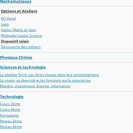
Mathématiques
Options et Ateliers
Art Vocal
Latin
Atelier Maths en Jean
Webradio Louisa Science
Dispositif relais
Découverte des métiers
Physique-Chimie
Sciences et technologie
La planète Terre. Les êtres vivants dans leur environnement
Le vivant, sa diversité et les fonctions qui le caractérise
Matière, mouvement, énergie, information
Technologie
Cours 3ème
Cours 4ème
Formations
Niveau 3ème
Niveau 4ème