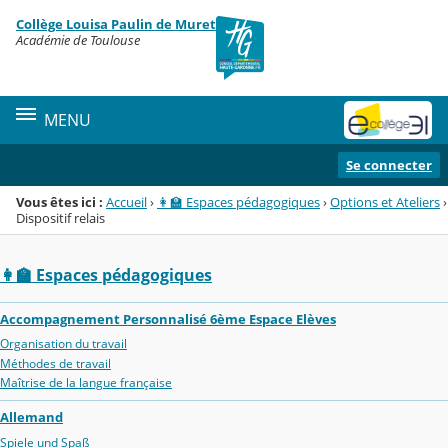
Panneau de gestion des cookies
Collège Louisa Paulin de Muret
Menu de la rubrique
Contenu
Académie de Toulouse
MENU
Se connecter
Vous êtes ici :
Accueil
›
👩‍🏫 Espaces pédagogiques
›
Options et Ateliers
›
Dispositif relais
👩‍🏫 Espaces pédagogiques
Accompagnement Personnalisé 6ème Espace Elèves
Organisation du travail
Méthodes de travail
Maîtrise de la langue française
Allemand
Spiele und Spaß