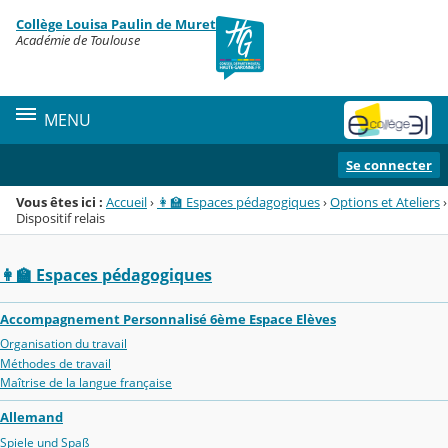
Panneau de gestion des cookies
Collège Louisa Paulin de Muret
Menu de la rubrique
Contenu
Académie de Toulouse
MENU
Se connecter
Vous êtes ici :
Accueil
›
👩‍🏫 Espaces pédagogiques
›
Options et Ateliers
›
Dispositif relais
👩‍🏫 Espaces pédagogiques
Accompagnement Personnalisé 6ème Espace Elèves
Organisation du travail
Méthodes de travail
Maîtrise de la langue française
Allemand
Spiele und Spaß