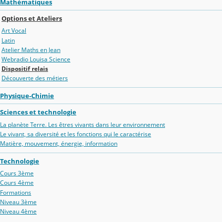
Mathématiques
Options et Ateliers
Art Vocal
Latin
Atelier Maths en Jean
Webradio Louisa Science
Dispositif relais
Découverte des métiers
Physique-Chimie
Sciences et technologie
La planète Terre. Les êtres vivants dans leur environnement
Le vivant, sa diversité et les fonctions qui le caractérise
Matière, mouvement, énergie, information
Technologie
Cours 3ème
Cours 4ème
Formations
Niveau 3ème
Niveau 4ème