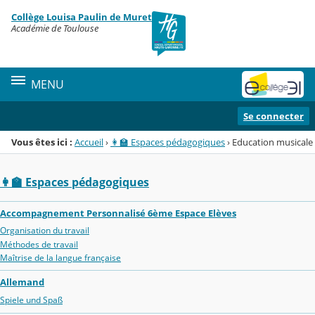
Panneau de gestion des cookies
Collège Louisa Paulin de Muret
Menu de la rubrique
Contenu
Académie de Toulouse
MENU
Se connecter
Vous êtes ici :
Accueil
›
👩‍🏫 Espaces pédagogiques
›
Education musicale
👩‍🏫 Espaces pédagogiques
Accompagnement Personnalisé 6ème Espace Elèves
Organisation du travail
Méthodes de travail
Maîtrise de la langue française
Allemand
Spiele und Spaß