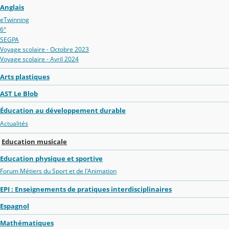
Anglais
eTwinning
6°
SEGPA
Voyage scolaire - Octobre 2023
Voyage scolaire - Avril 2024
Arts plastiques
AST Le Blob
Éducation au développement durable
Actualités
Education musicale
Education physique et sportive
Forum Métiers du Sport et de l'Animation
EPI : Enseignements de pratiques interdisciplinaires
Espagnol
Mathématiques