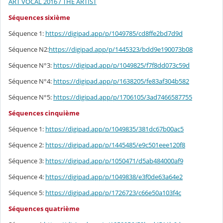
ART VOCAL 2016 / THE ARTIST
Séquences sixième
Séquence 1:
https://digipad.app/p/1049785/cd8ffe2bd7d9d
Séquence N2:
https://digipad.app/p/1445323/bdd9e190073b08
Séquence N°3:
https://digipad.app/p/1049825/f7f8dd073c59d
Séquence N°4:
https://digipad.app/p/1638205/fe83af304b582
Séquence N°5:
https://digipad.app/p/1706105/3ad7466587755
Séquences cinquième
Séquence 1:
https://digipad.app/p/1049835/381dc67b00ac5
Séquence 2:
https://digipad.app/p/1445485/e9c501eee120f8
Séquence 3:
https://digipad.app/p/1050471/d5ab484000af9
Séquence 4:
https://digipad.app/p/1049838/e3f0de63a64e2
Séquence 5:
https://digipad.app/p/1726723/c66e50a103f4c
Séquences quatrième