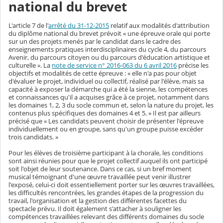
national du brevet
L'article 7 de l'
arrêté du 31-12-2015
relatif aux modalités d'attribution
du diplôme national du brevet prévoit « une épreuve orale qui porte
sur un des projets menés par le candidat dans le cadre des
enseignements pratiques interdisciplinaires du cycle 4, du parcours
Avenir, du parcours citoyen ou du parcours d'éducation artistique et
culturelle ». La
note de service n° 2016-063 du 6 avril 2016
précise les
objectifs et modalités de cette épreuve : « elle n'a pas pour objet
d'évaluer le projet, individuel ou collectif, réalisé par l'élève, mais sa
capacité à exposer la démarche qui a été la sienne, les compétences
et connaissances qu'il a acquises grâce à ce projet, notamment dans
les domaines 1, 2, 3 du socle commun et, selon la nature du projet, les
contenus plus spécifiques des domaines 4 et 5. » Il est par ailleurs
précisé que « Les candidats peuvent choisir de présenter l'épreuve
individuellement ou en groupe, sans qu'un groupe puisse excéder
trois candidats. »
Pour les élèves de troisième participant à la chorale, les conditions
sont ainsi réunies pour que le projet collectif auquel ils ont participé
soit l'objet de leur soutenance. Dans ce cas, si un bref moment
musical témoignant d'une œuvre travaillée peut venir illustrer
l'exposé, celui-ci doit essentiellement porter sur les œuvres travaillées,
les difficultés rencontrées, les grandes étapes de la progression du
travail, l'organisation et la gestion des différentes facettes du
spectacle prévu. Il doit également s'attacher à souligner les
compétences travaillées relevant des différents domaines du socle