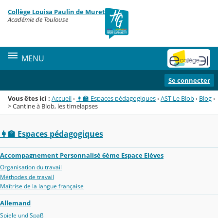
Panneau de gestion des cookies
Collège Louisa Paulin de Muret
Menu de la rubrique
Contenu
Académie de Toulouse
MENU
Se connecter
Vous êtes ici :
Accueil
›
👩‍🏫 Espaces pédagogiques
›
AST Le Blob
›
Blog
›
> Cantine à Blob, les timelapses
👩‍🏫 Espaces pédagogiques
Accompagnement Personnalisé 6ème Espace Elèves
Organisation du travail
Méthodes de travail
Maîtrise de la langue française
Allemand
Spiele und Spaß