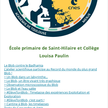
École primaire de Saint-Hilaire et Collège
Louisa Paulin
Le Blob contre le Badhamia
L'atelier scientifique participe au Record du monde du plus grand
Blob !
> Un Blob dans un labyrinthe...
> Le Blob, un être vivant très graphique
> Observation microscopique du Blob
> Le Blob et l'eau salée
> #ElèveTonBlob : Timelapse des expériences Exploitation et
Exploration
> #ElèveTonBlob, c'est parti !
> Cantine à Blob, les timelapses
Texte de Cassandre et Amir.