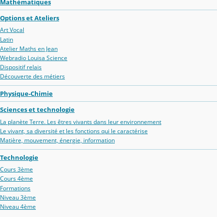
Mathématiques
Options et Ateliers
Art Vocal
Latin
Atelier Maths en Jean
Webradio Louisa Science
Dispositif relais
Découverte des métiers
Physique-Chimie
Sciences et technologie
La planète Terre. Les êtres vivants dans leur environnement
Le vivant, sa diversité et les fonctions qui le caractérise
Matière, mouvement, énergie, information
Technologie
Cours 3ème
Cours 4ème
Formations
Niveau 3ème
Niveau 4ème