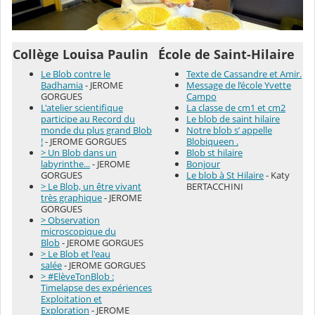
Collège Louisa Paulin
École de Saint-Hilaire
Le Blob contre le
Texte de Cassandre et Amir.
Badhamia
- JEROME
Message de l’école Yvette
GORGUES
Campo
L'atelier scientifique
La classe de cm1 et cm2
participe au Record du
Le blob de saint hilaire
monde du plus grand Blob
Notre blob s’ appelle
!
- JEROME GORGUES
Blobiqueen .
> Un Blob dans un
Blob st hilaire
labyrinthe...
- JEROME
Bonjour
GORGUES
Le blob à St Hilaire
- Katy
> Le Blob, un être vivant
BERTACCHINI
très graphique
- JEROME
GORGUES
> Observation
microscopique du
Blob
- JEROME GORGUES
> Le Blob et l'eau
salée
- JEROME GORGUES
> #ElèveTonBlob :
Timelapse des expériences
Exploitation et
Exploration
- JEROME