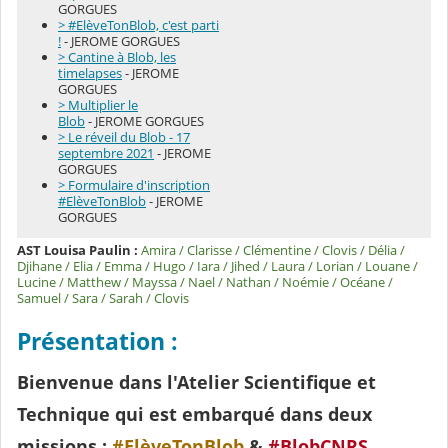
GORGUES
> #ElèveTonBlob, c'est parti
!
- JEROME GORGUES
> Cantine à Blob, les
timelapses
- JEROME
GORGUES
> Multiplier le
Blob
- JEROME GORGUES
> Le réveil du Blob - 17
septembre 2021
- JEROME
GORGUES
> Formulaire d'inscription
#ElèveTonBlob
- JEROME
GORGUES
AST Louisa Paulin :
Amira / Clarisse / Clémentine / Clovis / Délia /
Djihane / Elia / Emma / Hugo / Iara / Jihed / Laura / Lorian / Louane /
Lucine / Matthew / Mayssa / Nael / Nathan / Noémie / Océane /
Samuel / Sara / Sarah / Clovis
Présentation :
Bienvenue dans l'Atelier Scientifique et
Technique qui est embarqué dans deux
missions :
#ElèveTonBlob
&
#BlobCNRS