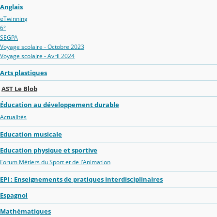
Anglais
eTwinning
6°
SEGPA
Voyage scolaire - Octobre 2023
Voyage scolaire - Avril 2024
Arts plastiques
AST Le Blob
Éducation au développement durable
Actualités
Education musicale
Education physique et sportive
Forum Métiers du Sport et de l'Animation
EPI : Enseignements de pratiques interdisciplinaires
Espagnol
Mathématiques