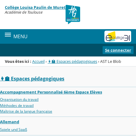
Panneau de gestion des cookies
Collège Louisa Paulin de Muret
Menu de la rubrique
Contenu
Académie de Toulouse
MENU
Se connecter
Vous êtes ici :
Accueil
›
👩‍🏫 Espaces pédagogiques
›
AST Le Blob
👩‍🏫 Espaces pédagogiques
Accompagnement Personnalisé 6ème Espace Elèves
Organisation du travail
Méthodes de travail
Maîtrise de la langue française
Allemand
Spiele und Spaß