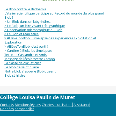
Le Blob contre le Badhamia
L'atelier scientifique participe au Record du monde du plus grand
Blob !
> Un Blob dans un labyrinthe...
> Le Blob, un être vivant très graphique
> Observation microscopique du Blob
> Le Blob et l'eau salée
> #ElèveTonBlob : Timelapse des expériences Exploitation et
Exploration
> #ElèveTonBlob, c'est parti !
> Cantine à Blob, les timelapses
Texte de Cassandre et Amir.
Message de l’école Yvette Campo
La classe de cm1 et cm2
Le blob de saint hilaire
Notre blob s’ appelle Blobiqueen .
Blob st hilaire
Collège Louisa Paulin de Muret
Contacts
Mentions légales
Chartes d'utilisation
Assistance
Données personnelles