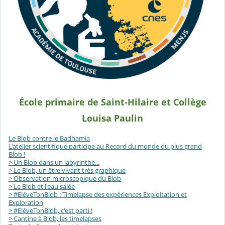
École primaire de Saint-Hilaire et Collège
Louisa Paulin
Le Blob contre le Badhamia
L'atelier scientifique participe au Record du monde du plus grand
Blob !
> Un Blob dans un labyrinthe...
> Le Blob, un être vivant très graphique
> Observation microscopique du Blob
> Le Blob et l'eau salée
> #ElèveTonBlob : Timelapse des expériences Exploitation et
Exploration
> #ElèveTonBlob, c'est parti !
> Cantine à Blob, les timelapses