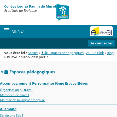
Panneau de gestion des cookies
Collège Louisa Paulin de Muret
Menu de la rubrique
Contenu
Académie de Toulouse
MENU
Se connecter
Vous êtes ici :
Accueil
›
👩‍🏫 Espaces pédagogiques
›
AST Le Blob
›
Blog
›
> #ElèveTonBlob, c'est parti !
👩‍🏫 Espaces pédagogiques
Accompagnement Personnalisé 6ème Espace Elèves
Organisation du travail
Méthodes de travail
Maîtrise de la langue française
Allemand
Spiele und Spaß