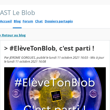
AST Le Blob
Accueil
Blog
Forum
Chat
Dossiers partagés
‹
Retour au blog
> #ElèveTonBlob, c'est parti !
Par JEROME GORGUES, publié le lundi 11 octobre 2021 16:03 - Mis à jour
le lundi 11 octobre 2021 16:08