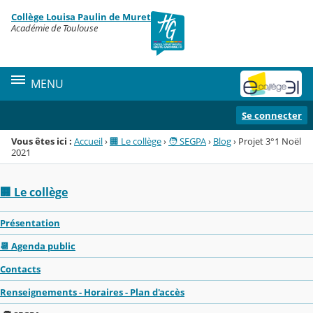
Panneau de gestion des cookies
Collège Louisa Paulin de Muret
Menu de la rubrique
Contenu
Académie de Toulouse
MENU
Se connecter
Vous êtes ici :
Accueil
›
🏢 Le collège
›
🧑 SEGPA
›
Blog
›
Projet 3°1 Noël
2021
🏢 Le collège
Présentation
📆 Agenda public
Contacts
Renseignements - Horaires - Plan d'accès