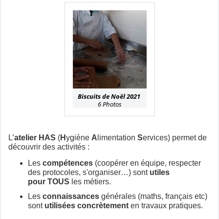
Biscuits de Noël 2021
6 Photos
L’
atelier HAS
(
H
ygiène
A
limentation
S
ervices) permet de
découvrir des activités :
Les
compétences
(coopérer en équipe, respecter
des protocoles, s'organiser…) sont
utiles
pour TOUS
les métiers.
Les
connaissances
générales (maths, français etc)
sont
utilisées concrètement
en travaux pratiques.