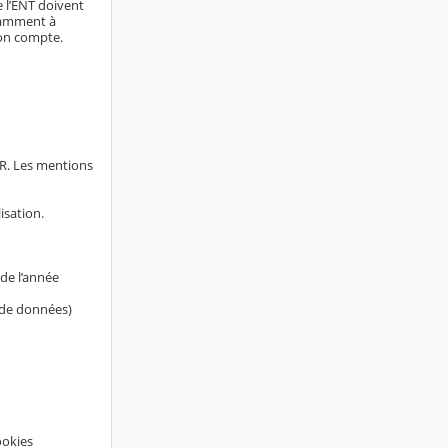
e l’ENT doivent
otamment à
son compte.
AR. Les mentions
isation.
de l’année
s de données)
ookies