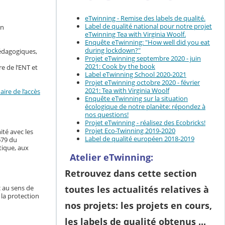
eTwinning - Remise des labels de qualité.
Label de qualité national pour notre projet
en
eTwinning Tea with Virginia Woolf.
Enquête eTwinning: "How well did you eat
during lockdown?"
pédagogiques,
Projet eTwinning septembre 2020 - juin
2021: Cook by the book
e de l’ENT et
Label eTwinning School 2020-2021
Projet eTwinning octobre 2020 - février
2021: Tea with Virginia Woolf
ire de l’accès
Enquête eTwinning sur la situation
écologique de notre planète: répondez à
nos questions!
Projet eTwinning - réalisez des Ecobricks!
Projet Eco-Twinning 2019-2020
ité avec les
Label de qualité européen 2018-2019
679 du
tique, aux
Atelier eTwinning
:
Retrouvez dans cette section
c au sens de
toutes les actualités relatives à
 la protection
nos projets
: les projets en cours,
les labels de qualité obtenus ...