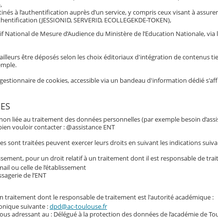
,
inés à l’authentification auprès d’un service, y compris ceux visant à assurer
hentification (JESSIONID, SERVERID, ECOLLEGEKDE-TOKEN),
if National de Mesure d’Audience du Ministère de l’Education Nationale, via 
ailleurs être déposés selon les choix éditoriaux d'intégration de contenus tie
emple.
gestionnaire de cookies, accessible via un bandeau d'information dédié s'af
ES
 non liée au traitement des données personnelles (par exemple besoin d’assi
e bien vouloir contacter : @assistance ENT
 sont traitées peuvent exercer leurs droits en suivant les indications suiva
ssement, pour un droit relatif à un traitement dont il est responsable de trai
ail ou celle de l’établissement
ssagerie de l’ENT
 un traitement dont le responsable de traitement est l'autorité académique :
ronique suivante :
dpd@ac-toulouse.fr
vous adressant au : Délégué à la protection des données de l’académie de To