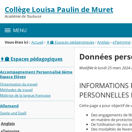
Panneau de gestion des cookies
Collège Louisa Paulin de Muret
Menu de la rubrique
Contenu
Académie de Toulouse
MENU
Vous êtes ici :
Accueil
›
👩‍🏫 Espaces pédagogiques
›
Anglais
›
eTwinning
Données pers
👩‍🏫 Espaces pédagogiques
Modifiée le lundi 25 mars 2024 
Accompagnement Personnalisé 6ème
Espace Elèves
INFORMATIONS 
Organisation du travail
Méthodes de travail
PERSONNELLES P
Maîtrise de la langue française
Cette page a pour objectif de 
Allemand
Spiele und Spaß
Des engagements de l’é
en matière de protecti
Anglais
De l’utilisation de vos
Des modalités de l’exerc
eTwinning