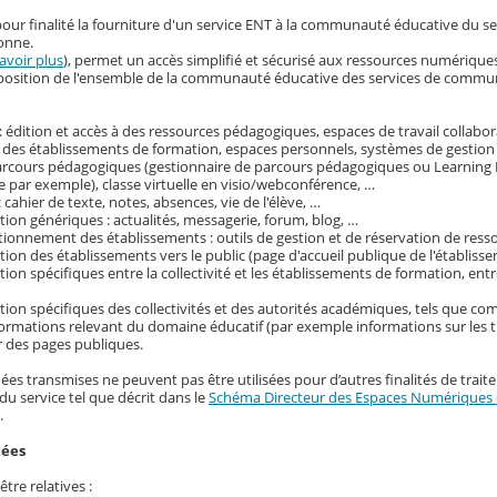
our finalité la fourniture d'un service ENT à la communauté éducative du s
onne.
avoir plus
), permet un accès simplifié et sécurisé aux ressources numérique
disposition de l'ensemble de la communauté éducative des services de commu
 édition et accès à des ressources pédagogiques, espaces de travail collabora
 des établissements de formation, espaces personnels, systèmes de gestion
parcours pédagogiques (gestionnaire de parcours pédagogiques ou Learni
 par exemple), classe virtuelle en visio/webconférence, …
: cahier de texte, notes, absences, vie de l'élève, …
on génériques : actualités, messagerie, forum, blog, …
tionnement des établissements : outils de gestion et de réservation de ress
on des établissements vers le public (page d'accueil publique de l'établisse
on spécifiques entre la collectivité et les établissements de formation, entr
ion spécifiques des collectivités et des autorités académiques, tels que c
nformations relevant du domaine éducatif (par exemple informations sur les t
r des pages publiques.
ées transmises ne peuvent pas être utilisées pour d’autres finalités de trait
du service tel que décrit dans le
Schéma Directeur des Espaces Numériques d
.
tées
tre relatives :