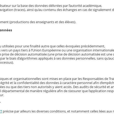
utilisateur sur la base des données délivrées par l’autorité académique,
navigation (traces), ainsi qu’au contenu des échanges en cas de signalement 
ement (productions des enseignants et des élèves).
données
 utilisées pour une finalité autre que celles évoquées précédemment,
 vers un pays tiers à l’Union Européenne ou une organisation internationale
ne prise de décision automatisée (une prise de décision automatisée est une d
 par le biais d’algorithmes appliqués à ses données personnelles, sans qu’a
rocessus).
iques et organisationnelles sont mises en place par les Responsables de Tr
’intégrité et la confidentialité des données à caractère personnel afin d’empêch
 ou que des tiers non autorisés y aient accès. Des audits de sécurité et a
il départemental de manière régulière afin de s’assurer que l’application resp
ur.
T
NT
précise par ailleurs les diverses conditions, et notamment celles liées aux 