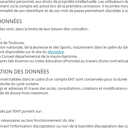
aractère personnel, aux droits de propriété intellectuelle. Les utilisateurs d
oment où le compte est activé lors de la première connexion. Il incombe n
fidentialité de son identifiant et de son mot de passe permettant d’accéder à 
 DONNÉES
es sont, dans la limite de leur besoin d’en connaître :
,
ie de Toulouse,
tion nationale, de la Jeunesse et des Sports, notamment dans le cadre du G
t disponibles sur le site du
Ministère
.
du Conseil départemental de la Haute-Garonne,
tants tels Kosmos ou Index Education (Pronote) au travers d’une contractual
ATION DES DONNÉES
nnel traitées dans le cadre d'un compte ENT sont conservées pour la durée 
 durée du cycle scolaire.
 et adresses IP, traces des accès, consultations, créations et modification
rée de douze mois maximum.
és par l’ENT portent sur :
 nécessaires au bon fonctionnement du site :
rvant l’information d’acceptation ou non de la bannière d’acceptation des c