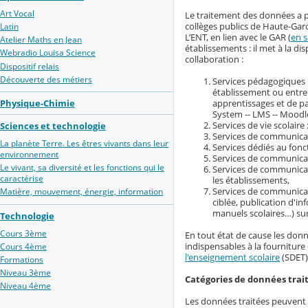
Art Vocal
Le traitement des données a p
collèges publics de Haute-Gar
Latin
L’ENT, en lien avec le GAR (
en s
Atelier Maths en Jean
établissements : il met à la 
Webradio Louisa Science
collaboration :
Dispositif relais
Découverte des métiers
Services pédagogiques :
établissement ou entre
apprentissages et de 
Physique-Chimie
System -- LMS -- Moodle
Services de vie scolaire 
Sciences et technologie
Services de communicati
La planète Terre. Les êtres vivants dans leur
Services dédiés au fonc
environnement
Services de communicati
Le vivant, sa diversité et les fonctions qui le
Services de communicati
caractérise
les établissements,
Services de communicat
Matière, mouvement, énergie, information
ciblée, publication d'i
manuels scolaires…) su
Technologie
Cours 3ème
En tout état de cause les donn
indispensables à la fourniture 
Cours 4ème
l'enseignement scolaire
(SDET)
Formations
Niveau 3ème
Catégories de données trai
Niveau 4ème
Les données traitées peuvent ê