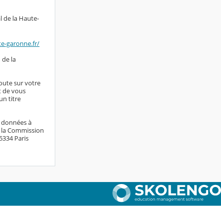
l de la Haute-
te-garonne.fr/
 de la
doute sur votre
it de vous
n titre
s données à
e la Commission
75334 Paris