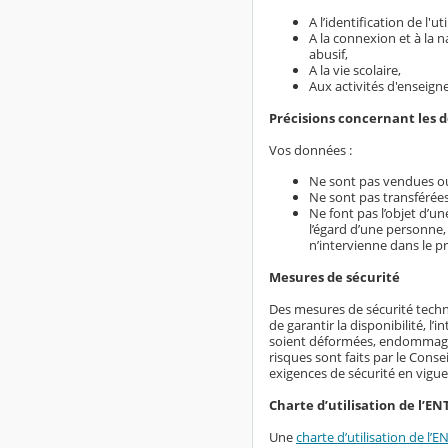
A l’identification de l'
A la connexion et à la 
abusif,
A la vie scolaire,
Aux activités d'enseign
Précisions concernant les 
Vos données :
Ne sont pas vendues ou
Ne sont pas transférées
Ne font pas l’objet d’u
l’égard d’une personne,
n’intervienne dans le p
Mesures de sécurité
Des mesures de sécurité techn
de garantir la disponibilité, l
soient déformées, endommagées
risques sont faits par le Conse
exigences de sécurité en vigue
Charte d’utilisation de l’EN
Une
charte d’utilisation de l’E