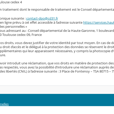
ulouse cedex 4
 un traitement dont le responsable de traitement est le Conseil départementa
ronique suivante :
contact-dpo@cd31.fr
 en ligne prévu à cet effet accessible à l’adresse suivante
https://services.hau
ées personnelles »
vous adressant au : Conseil départemental de la Haute-Garonne, 1 boulevard
0 Toulouse cedex 09, France
vos droits, vous devez justifier de votre identité par tout moyen. En cas de 
du droit d’accès et le délégué à la protection des données se réservent le dro
plémentaires qui leur apparaissent nécessaires, y compris la photocopie d’u
ure.
voir introduit une réclamation, que vos droits en matière de protection de
s respectés, vous avez la possibilité d’introduire une réclamation auprès d
des libertés (CNIL) à l’adresse suivante : 3 Place de Fontenoy – TSA 80715 – 
nelles