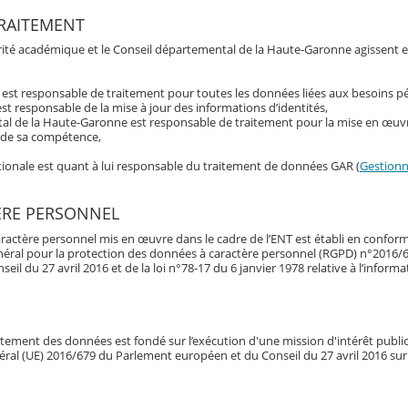
RAITEMENT
torité académique et le Conseil départemental de la Haute-Garonne agissent 
t est responsable de traitement pour toutes les données liées aux besoins 
st responsable de la mise à jour des informations d’identités,
al de la Haute-Garonne est responsable de traitement pour la mise en œuvr
s de sa compétence,
ationale est quant à lui responsable du traitement de données GAR (
Gestionna
ÈRE PERSONNEL
ractère personnel mis en œuvre dans le cadre de l’ENT est établi en conform
néral pour la protection des données à caractère personnel (RGPD) n°2016/
l du 27 avril 2016 et de la loi n°78-17 du 6 janvier 1978 relative à l’informa
raitement des données est fondé sur l’exécution d'une mission d'intérêt publi
énéral (UE) 2016/679 du Parlement européen et du Conseil du 27 avril 2016 sur