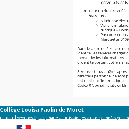
87703 - 31077 To
Pour un droit relatif à
Garonne :
A l’adresse élect
Via le formulaire
rubrique « Donn
Par courrier en 
Marquette, 3109
Dans le cadre de l’exercice de 
identité, les services chargés 
demander les informations sup
d’identité portant votre signat
Si vous estimez, même après a
caractère personnel ne sont pa
nationale de l’informatique et 
Cedex 07, ou sur le site cnil.fr.
Collège Louisa Paulin de Muret
Contacts
Mentions légales
Chartes d'utilisation
Assistance
Données person