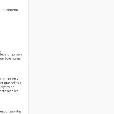
d’un contenu
,
écision prise à
ucun être humain
aitement en vue
er que celles-ci
nalyses de
ecte bien les
responsabilités,