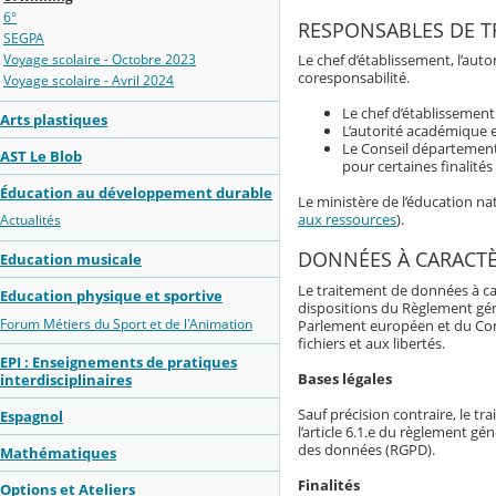
6°
RESPONSABLES DE T
SEGPA
Le chef d’établissement, l’au
Voyage scolaire - Octobre 2023
coresponsabilité.
Voyage scolaire - Avril 2024
Le chef d’établissemen
Arts plastiques
L’autorité académique e
Le Conseil département
AST Le Blob
pour certaines finalité
Éducation au développement durable
Le ministère de l’éducation n
aux ressources
).
Actualités
DONNÉES À CARACT
Education musicale
Le traitement de données à ca
Education physique et sportive
dispositions du Règlement gé
Forum Métiers du Sport et de l'Animation
Parlement européen et du Consei
fichiers et aux libertés.
EPI : Enseignements de pratiques
Bases légales
interdisciplinaires
Sauf précision contraire, le t
Espagnol
l’article 6.1.e du règlement g
des données (RGPD).
Mathématiques
Finalités
Options et Ateliers