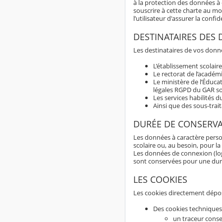
à la protection des données à c
souscrire à cette charte au m
l’utilisateur d'assurer la con
DESTINATAIRES DES
Les destinataires de vos donné
L’établissement scolaire
Le rectorat de l’académ
Le ministère de l’Éduca
légales RGPD du GAR son
Les services habilités 
Ainsi que des sous-trai
DURÉE DE CONSERV
Les données à caractère perso
scolaire ou, au besoin, pour la
Les données de connexion (logs
sont conservées pour une du
LES COOKIES
Les cookies directement dépos
Des cookies techniques
un traceur conse