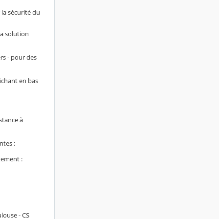
 la sécurité du
la solution
rs - pour des
fichant en bas
stance à
ntes :
tement :
ulouse - CS