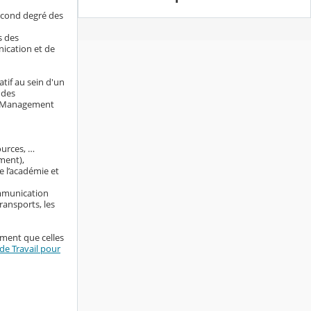
econd degré des
s des
nication et de
tif au sein d'un
 des
ng Management
ources, …
ment),
e l’académie et
ommunication
ransports, les
ement que celles
e Travail pour