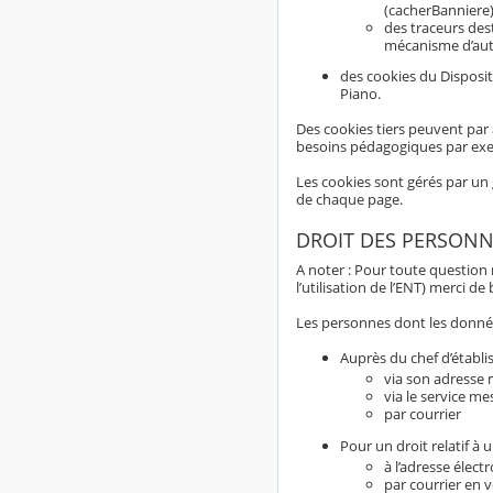
(cacherBanniere)
des traceurs dest
mécanisme d’aut
des cookies du Disposit
Piano.
Des cookies tiers peuvent par 
besoins pédagogiques par ex
Les cookies sont gérés par un 
de chaque page.
DROIT DES PERSONN
A noter : Pour toute question
l’utilisation de l’ENT) merci d
Les personnes dont les données
Auprès du chef d’établi
via son adresse m
via le service me
par courrier
Pour un droit relatif à
à l’adresse élect
par courrier en 