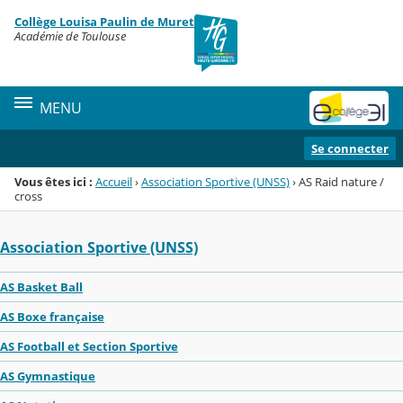
Panneau de gestion des cookies
Collège Louisa Paulin de Muret
Menu de la rubrique
Contenu
Académie de Toulouse
MENU
Se connecter
Vous êtes ici :
Accueil
›
Association Sportive (UNSS)
›
AS Raid nature /
cross
Association Sportive (UNSS)
AS Basket Ball
AS Boxe française
AS Football et Section Sportive
AS Gymnastique