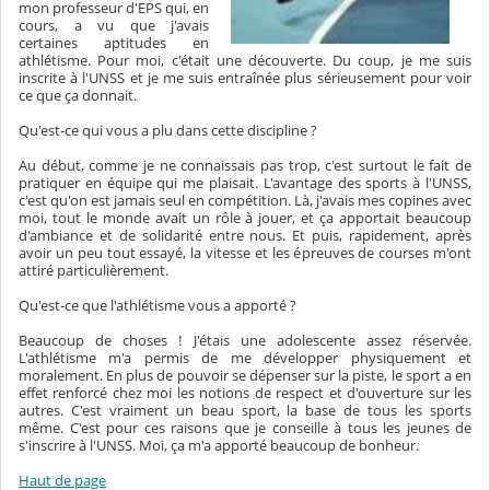
mon professeur d'EPS qui, en
cours, a vu que j'avais
certaines aptitudes en
athlétisme. Pour moi, c'était une découverte. Du coup, je me suis
inscrite à l'UNSS et je me suis entraînée plus sérieusement pour voir
ce que ça donnait.
Qu'est-ce qui vous a plu dans cette discipline ?
Au début, comme je ne connaissais pas trop, c'est surtout le fait de
pratiquer en équipe qui me plaisait. L'avantage des sports à l'UNSS,
c'est qu'on est jamais seul en compétition. Là, j'avais mes copines avec
moi, tout le monde avait un rôle à jouer, et ça apportait beaucoup
d'ambiance et de solidarité entre nous. Et puis, rapidement, après
avoir un peu tout essayé, la vitesse et les épreuves de courses m'ont
attiré particulièrement.
Qu'est-ce que l'athlétisme vous a apporté ?
Beaucoup de choses ! J'étais une adolescente assez réservée.
L'athlétisme m'a permis de me développer physiquement et
moralement. En plus de pouvoir se dépenser sur la piste, le sport a en
effet renforcé chez moi les notions de respect et d'ouverture sur les
autres. C'est vraiment un beau sport, la base de tous les sports
même. C'est pour ces raisons que je conseille à tous les jeunes de
s'inscrire à l'UNSS. Moi, ça m'a apporté beaucoup de bonheur.
Haut de page