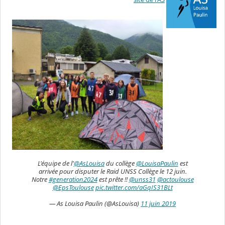
L'équipe de l'
@AsLouisa
du collège
@LouisaPaulin
est
arrivée pour disputer le Raid UNSS Collège le 12 juin.
Notre
#generation2024
est prête !!
@unss31
@actoulouse
@EpsToulouse
pic.twitter.com/aGqIS31BLt
— As Louisa Paulin (@AsLouisa)
11 juin 2019