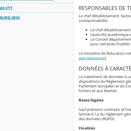
RESPONSABLES DE T
AS VTT
Le chef d’établissement, l’au
EURO 2016
coresponsabilité.
Le chef d’établissemen
L’autorité académique e
Le Conseil département
pour certaines finalité
Le ministère de l’éducation n
aux ressources
).
DONNÉES À CARACT
Le traitement de données à ca
dispositions du Règlement gé
Parlement européen et du Consei
fichiers et aux libertés.
Bases légales
Sauf précision contraire, le t
l’article 6.1.e du règlement g
des données (RGPD).
Finalités