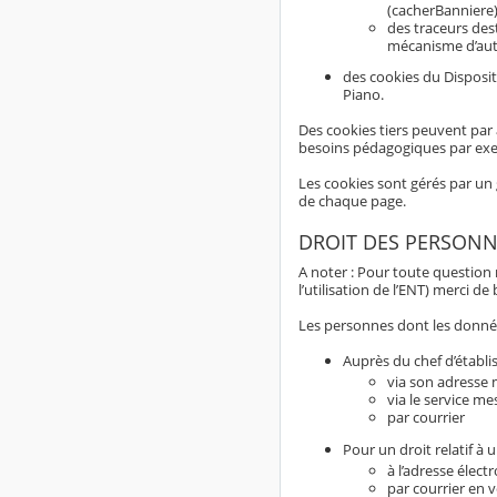
(cacherBanniere)
des traceurs dest
mécanisme d’aut
des cookies du Disposit
Piano.
Des cookies tiers peuvent par 
besoins pédagogiques par ex
Les cookies sont gérés par un 
de chaque page.
DROIT DES PERSONN
A noter : Pour toute question
l’utilisation de l’ENT) merci d
Les personnes dont les données
Auprès du chef d’établi
via son adresse m
via le service me
par courrier
Pour un droit relatif à
à l’adresse élect
par courrier en 