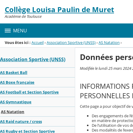
Panneau de gestion des cookies
Collège Louisa Paulin de Muret
Menu de la rubrique
Contenu
Académie de Toulouse
MENU
Vous êtes ici :
Accueil
›
Association Sportive (UNSS)
›
AS Natation
›
Données pers
Association Sportive (UNSS)
Modifiée le lundi 25 mars 2024 
AS Basket Ball
AS Boxe française
INFORMATIONS 
AS Football et Section Sportive
PERSONNELLES P
AS Gymnastique
Cette page a pour objectif de 
AS Natation
Des engagements de l’é
en matière de protecti
AS Raid nature / cross
De l’utilisation de vos
Des modalités de l’exerc
AS Rugby et Section Sportive