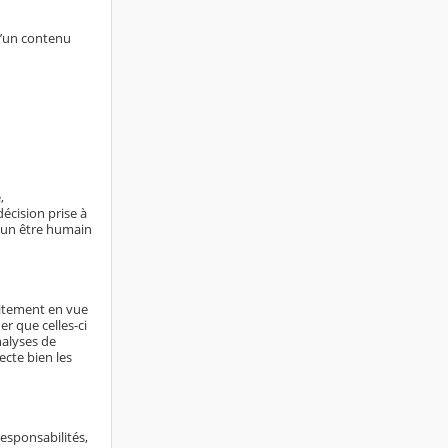
d’un contenu
,
écision prise à
ucun être humain
aitement en vue
er que celles-ci
nalyses de
ecte bien les
responsabilités,