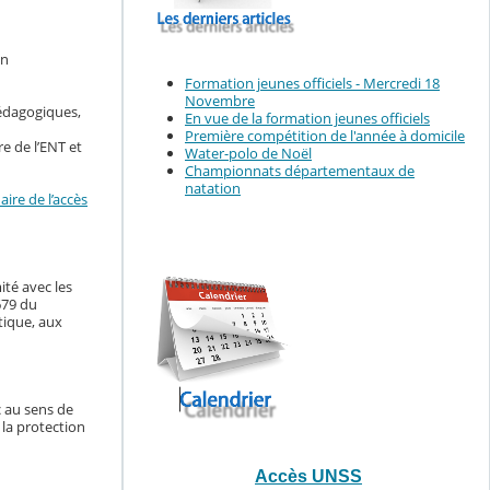
en
Formation jeunes officiels - Mercredi 18
Novembre
pédagogiques,
En vue de la formation jeunes officiels
Première compétition de l'année à domicile
e de l’ENT et
Water-polo de Noël
Championnats départementaux de
natation
ire de l’accès
ité avec les
679 du
tique, aux
c au sens de
 la protection
Accès UNSS