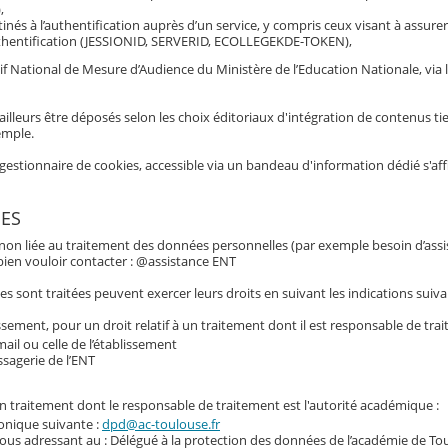
,
inés à l’authentification auprès d’un service, y compris ceux visant à assurer
hentification (JESSIONID, SERVERID, ECOLLEGEKDE-TOKEN),
if National de Mesure d’Audience du Ministère de l’Education Nationale, via 
ailleurs être déposés selon les choix éditoriaux d'intégration de contenus tie
emple.
gestionnaire de cookies, accessible via un bandeau d'information dédié s'af
ES
 non liée au traitement des données personnelles (par exemple besoin d’assi
e bien vouloir contacter : @assistance ENT
 sont traitées peuvent exercer leurs droits en suivant les indications suiva
ssement, pour un droit relatif à un traitement dont il est responsable de trai
ail ou celle de l’établissement
ssagerie de l’ENT
 un traitement dont le responsable de traitement est l'autorité académique :
ronique suivante :
dpd@ac-toulouse.fr
vous adressant au : Délégué à la protection des données de l’académie de To