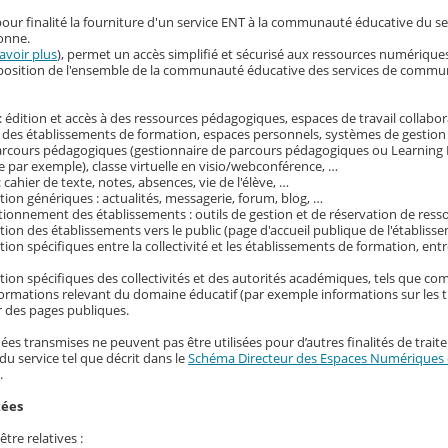
our finalité la fourniture d'un service ENT à la communauté éducative du s
onne.
avoir plus
), permet un accès simplifié et sécurisé aux ressources numérique
disposition de l'ensemble de la communauté éducative des services de commu
 édition et accès à des ressources pédagogiques, espaces de travail collabora
 des établissements de formation, espaces personnels, systèmes de gestion
parcours pédagogiques (gestionnaire de parcours pédagogiques ou Learni
 par exemple), classe virtuelle en visio/webconférence, …
: cahier de texte, notes, absences, vie de l'élève, …
on génériques : actualités, messagerie, forum, blog, …
tionnement des établissements : outils de gestion et de réservation de ress
on des établissements vers le public (page d'accueil publique de l'établisse
on spécifiques entre la collectivité et les établissements de formation, entr
ion spécifiques des collectivités et des autorités académiques, tels que c
nformations relevant du domaine éducatif (par exemple informations sur les t
r des pages publiques.
ées transmises ne peuvent pas être utilisées pour d’autres finalités de trait
du service tel que décrit dans le
Schéma Directeur des Espaces Numériques d
.
tées
tre relatives :