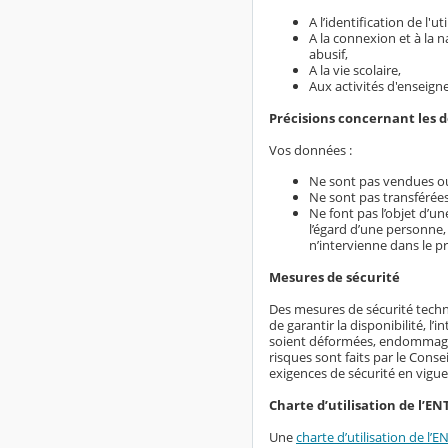
A l’identification de l'
A la connexion et à la 
abusif,
A la vie scolaire,
Aux activités d'enseign
Précisions concernant les 
Vos données :
Ne sont pas vendues ou
Ne sont pas transférées
Ne font pas l’objet d’u
l’égard d’une personne,
n’intervienne dans le p
Mesures de sécurité
Des mesures de sécurité techn
de garantir la disponibilité, l
soient déformées, endommagées
risques sont faits par le Conse
exigences de sécurité en vigue
Charte d’utilisation de l’EN
Une
charte d’utilisation de l’E