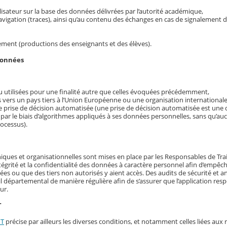
utilisateur sur la base des données délivrées par l’autorité académique,
navigation (traces), ainsi qu’au contenu des échanges en cas de signalement 
ement (productions des enseignants et des élèves).
données
 utilisées pour une finalité autre que celles évoquées précédemment,
 vers un pays tiers à l’Union Européenne ou une organisation internationale
ne prise de décision automatisée (une prise de décision automatisée est une d
 par le biais d’algorithmes appliqués à ses données personnelles, sans qu’a
rocessus).
iques et organisationnelles sont mises en place par les Responsables de Tr
’intégrité et la confidentialité des données à caractère personnel afin d’empêch
 ou que des tiers non autorisés y aient accès. Des audits de sécurité et a
il départemental de manière régulière afin de s’assurer que l’application resp
ur.
T
NT
précise par ailleurs les diverses conditions, et notamment celles liées aux 