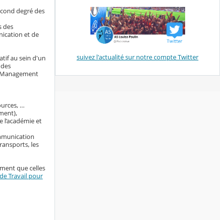
econd degré des
s des
nication et de
suivez l'actualité sur notre compte Twitter
tif au sein d'un
 des
ng Management
ources, …
ment),
e l’académie et
ommunication
ransports, les
ement que celles
e Travail pour