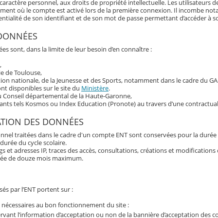
aractère personnel, aux droits de propriété intellectuelle. Les utilisateurs d
oment où le compte est activé lors de la première connexion. Il incombe n
fidentialité de son identifiant et de son mot de passe permettant d’accéder à 
 DONNÉES
es sont, dans la limite de leur besoin d’en connaître :
,
ie de Toulouse,
tion nationale, de la Jeunesse et des Sports, notamment dans le cadre du G
t disponibles sur le site du
Ministère
.
du Conseil départemental de la Haute-Garonne,
tants tels Kosmos ou Index Education (Pronote) au travers d’une contractual
ATION DES DONNÉES
nnel traitées dans le cadre d'un compte ENT sont conservées pour la durée 
 durée du cycle scolaire.
 et adresses IP, traces des accès, consultations, créations et modification
rée de douze mois maximum.
és par l’ENT portent sur :
 nécessaires au bon fonctionnement du site :
rvant l’information d’acceptation ou non de la bannière d’acceptation des c