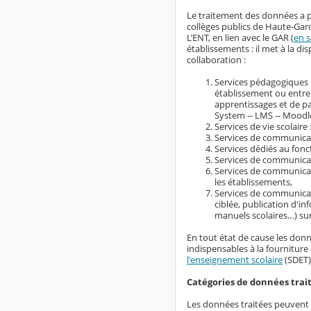
Le traitement des données a p
collèges publics de Haute-Gar
L’ENT, en lien avec le GAR (
en s
établissements : il met à la 
collaboration :
Services pédagogiques :
établissement ou entre
apprentissages et de 
System -- LMS -- Moodle
Services de vie scolaire 
Services de communicati
Services dédiés au fonc
Services de communicati
Services de communicati
les établissements,
Services de communicat
ciblée, publication d'i
manuels scolaires…) su
En tout état de cause les donn
indispensables à la fourniture 
l'enseignement scolaire
(SDET)
Catégories de données trai
Les données traitées peuvent ê