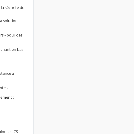
 la sécurité du
la solution
rs - pour des
fichant en bas
stance à
ntes :
tement :
ulouse - CS