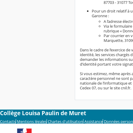
87703 - 31077 To
Pour un droit relatif à
Garonne :
A l’adresse élect
Via le formulaire
rubrique « Donn
Par courrier en 
Marquette, 3109
Dans le cadre de l’exercice de 
identité, les services chargés 
demander les informations sup
d’identité portant votre signat
Si vous estimez, même après a
caractère personnel ne sont pa
nationale de l’informatique et 
Cedex 07, ou sur le site cnil.fr.
Collège Louisa Paulin de Muret
Contacts
Mentions légales
Chartes d'utilisation
Assistance
Données person