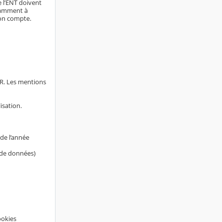
e l’ENT doivent
otamment à
son compte.
AR. Les mentions
isation.
de l’année
s de données)
ookies