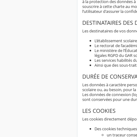
à la protection des données à c
souscrire à cette charte au m
l’utilisateur d'assurer la con
DESTINATAIRES DES
Les destinataires de vos donné
L’établissement scolaire
Le rectorat de l’académ
Le ministère de l’Éduca
légales RGPD du GAR son
Les services habilités 
Ainsi que des sous-trai
DURÉE DE CONSERV
Les données à caractère perso
scolaire ou, au besoin, pour la
Les données de connexion (logs
sont conservées pour une du
LES COOKIES
Les cookies directement dépos
Des cookies techniques
un traceur conse