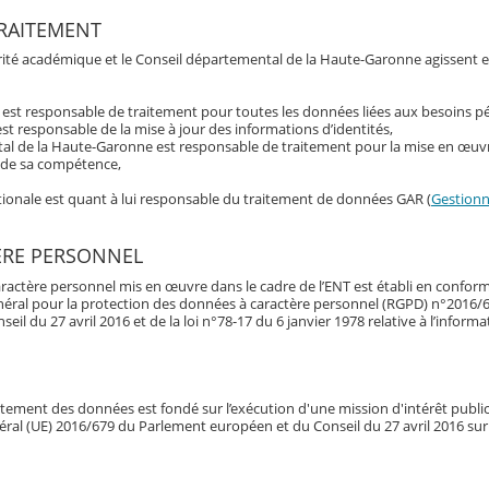
RAITEMENT
torité académique et le Conseil départemental de la Haute-Garonne agissent 
t est responsable de traitement pour toutes les données liées aux besoins 
st responsable de la mise à jour des informations d’identités,
al de la Haute-Garonne est responsable de traitement pour la mise en œuvr
s de sa compétence,
ationale est quant à lui responsable du traitement de données GAR (
Gestionna
ÈRE PERSONNEL
ractère personnel mis en œuvre dans le cadre de l’ENT est établi en conform
néral pour la protection des données à caractère personnel (RGPD) n°2016/
l du 27 avril 2016 et de la loi n°78-17 du 6 janvier 1978 relative à l’informa
raitement des données est fondé sur l’exécution d'une mission d'intérêt publi
énéral (UE) 2016/679 du Parlement européen et du Conseil du 27 avril 2016 sur