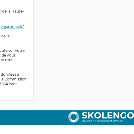
l de la Haute-
te-garonne.fr/
 de la
doute sur votre
it de vous
n titre
s données à
e la Commission
75334 Paris