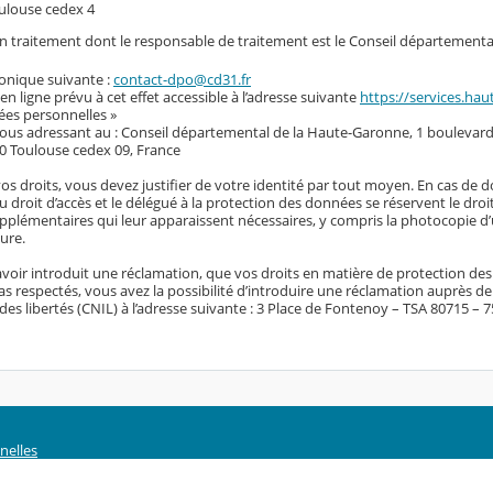
ulouse cedex 4
 un traitement dont le responsable de traitement est le Conseil départementa
ronique suivante :
contact-dpo@cd31.fr
 en ligne prévu à cet effet accessible à l’adresse suivante
https://services.hau
ées personnelles »
vous adressant au : Conseil départemental de la Haute-Garonne, 1 boulevard
0 Toulouse cedex 09, France
vos droits, vous devez justifier de votre identité par tout moyen. En cas de 
du droit d’accès et le délégué à la protection des données se réservent le dro
plémentaires qui leur apparaissent nécessaires, y compris la photocopie d’u
ure.
voir introduit une réclamation, que vos droits en matière de protection de
s respectés, vous avez la possibilité d’introduire une réclamation auprès d
des libertés (CNIL) à l’adresse suivante : 3 Place de Fontenoy – TSA 80715 – 
nelles