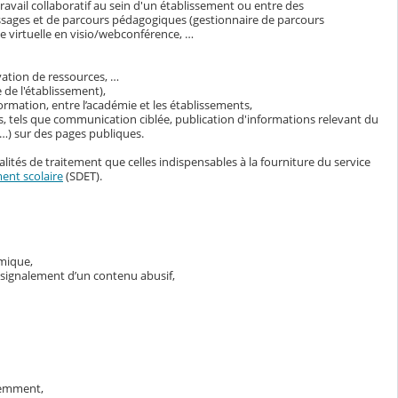
avail collaboratif au sein d'un établissement ou entre des
ssages et de parcours pédagogiques (gestionnaire de parcours
 virtuelle en visio/webconférence, …
vation de ressources, …
 de l'établissement),
ormation, entre l’académie et les établissements,
s, tels que communication ciblée, publication d'informations relevant du
s…) sur des pages publiques.
lités de traitement que celles indispensables à la fourniture du service
ent scolaire
(SDET).
émique,
e signalement d’un contenu abusif,
demment,