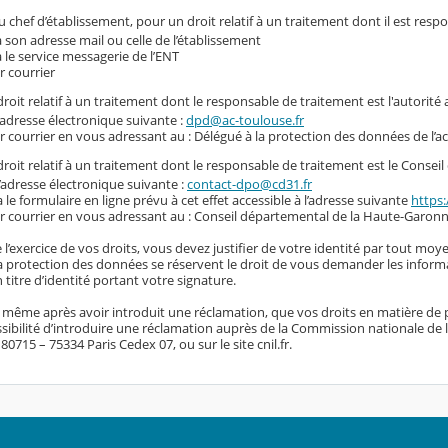
 chef d’établissement, pour un droit relatif à un traitement dont il est resp
a son adresse mail ou celle de l’établissement
a le service messagerie de l’ENT
r courrier
roit relatif à un traitement dont le responsable de traitement est l'autorité
l’adresse électronique suivante :
dpd@ac-toulouse.fr
r courrier en vous adressant au : Délégué à la protection des données de l’
roit relatif à un traitement dont le responsable de traitement est le Conse
l’adresse électronique suivante :
contact-dpo@cd31.fr
a le formulaire en ligne prévu à cet effet accessible à l’adresse suivante
https:
r courrier en vous adressant au : Conseil départemental de la Haute-Garonn
 l’exercice de vos droits, vous devez justifier de votre identité par tout moye
 la protection des données se réservent le droit de vous demander les inform
titre d’identité portant votre signature.
, même après avoir introduit une réclamation, que vos droits en matière de 
sibilité d’introduire une réclamation auprès de la Commission nationale de l’i
0715 – 75334 Paris Cedex 07, ou sur le site cnil.fr.