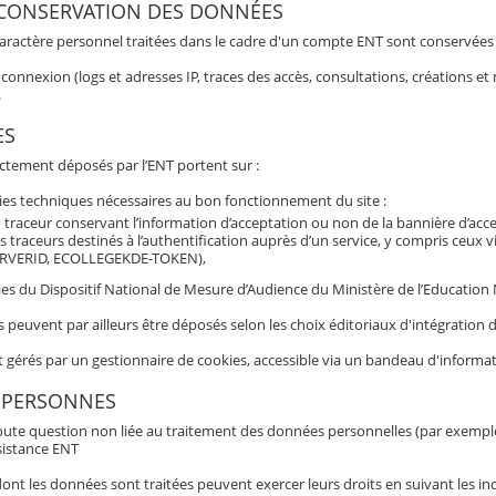
 CONSERVATION DES DONNÉES
aractère personnel traitées dans le cadre d'un compte ENT sont conservées po
connexion (logs et adresses IP, traces des accès, consultations, créations 
.
ES
ectement déposés par l’ENT portent sur :
ies techniques nécessaires au bon fonctionnement du site :
 traceur conservant l’information d’acceptation ou non de la bannière d’acc
s traceurs destinés à l’authentification auprès d’un service, y compris ceux 
RVERID, ECOLLEGEKDE-TOKEN),
es du Dispositif National de Mesure d’Audience du Ministère de l’Education N
s peuvent par ailleurs être déposés selon les choix éditoriaux d'intégratio
t gérés par un gestionnaire de cookies, accessible via un bandeau d'informat
 PERSONNES
oute question non liée au traitement des données personnelles (par exemple b
sistance ENT
nt les données sont traitées peuvent exercer leurs droits en suivant les ind