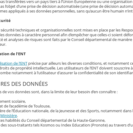
as transférées vers un pays tiers à l’Union Européenne ou une organisation 
as l’objet d’une prise de décision automatisée (une prise de décision automat
hmes appliqués à ses données personnelles, sans qu’aucun être humain n’int
curité
écurité techniques et organisationnelles sont mises en place par les Responsa
 des données à caractère personnel afin d’empêcher que celles-ci soient déf
té et analyses de risques sont faits par le Conseil départemental de manière r
eur.
ation de l’ENT
lisation de l’ENT
précise par ailleurs les diverses conditions, et notamment ce
roits de propriété intellectuelle. Les utilisateurs de l’ENT doivent souscrir
ncombe notamment à l’utilisateur d'assurer la confidentialité de son identif
IRES DES DONNÉES
s de vos données sont, dans la limite de leur besoin d’en connaître :
sement scolaire,
at de l’académie de Toulouse,
ère de l’Éducation nationale, de la Jeunesse et des Sports, notamment dans
u
Ministère
.
ces habilités du Conseil départemental de la Haute-Garonne,
 des sous-traitants tels Kosmos ou Index Education (Pronote) au travers d’u