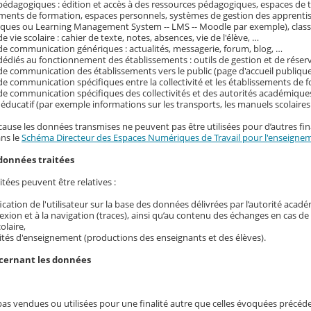
pédagogiques : édition et accès à des ressources pédagogiques, espaces de tr
ements de formation, espaces personnels, systèmes de gestion des apprenti
ques ou Learning Management System -- LMS -- Moodle par exemple), classe
e vie scolaire : cahier de texte, notes, absences, vie de l'élève, …
de communication génériques : actualités, messagerie, forum, blog, …
dédiés au fonctionnement des établissements : outils de gestion et de réser
de communication des établissements vers le public (page d'accueil publique
de communication spécifiques entre la collectivité et les établissements de f
de communication spécifiques des collectivités et des autorités académique
ducatif (par exemple informations sur les transports, les manuels scolaire
cause les données transmises ne peuvent pas être utilisées pour d’autres fina
ans le
Schéma Directeur des Espaces Numériques de Travail pour l'enseignem
données traitées
tées peuvent être relatives :
ification de l'utilisateur sur la base des données délivrées par l’autorité acad
exion et à la navigation (traces), ainsi qu’au contenu des échanges en cas d
colaire,
ités d'enseignement (productions des enseignants et des élèves).
ncernant les données
pas vendues ou utilisées pour une finalité autre que celles évoquées précé