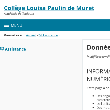
Panneau de gestion des cookies
Collège Louisa Paulin de Muret
Menu de la rubrique
Contenu
Académie de Toulouse
MENU
Vous êtes ici :
Accueil
›
💡 Assistance
›
Donnée
💡 Assistance
Modifiée le lund
INFORMA
NUMÉRIQ
Cette page a pou
Des enga
caractère
De l’util
Des modal