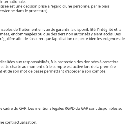
internationale,
isée est une décision prise à l’égard d’une personne, par le biais
ervienne dans le processus).
bles de Traitement en vue de garantir la disponibilité, l’intégrité et la
ormées, endommagées ou que des tiers non autorisés y aient accès. Des
égulière afin de s’assurer que l’application respecte bien les exigences de
lles liées aux responsabilités, à la protection des données à caractère
e à cette charte au moment où le compte est activé lors de la première
iant et de son mot de passe permettant d’accéder à son compte.
 le cadre du GAR. Les mentions légales RGPD du GAR sont disponibles sur
ne contractualisation.