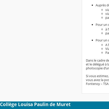
Auprès du
vi
vi
pa
Pour un d
à 
pa
Pour un d
A 
Vi
Pa
Dans le cadre de
et le délégué à
photocopie d’un 
Si vous estimez
vous avez la pos
Fontenoy – TSA 8
Collège Louisa Paulin de Muret