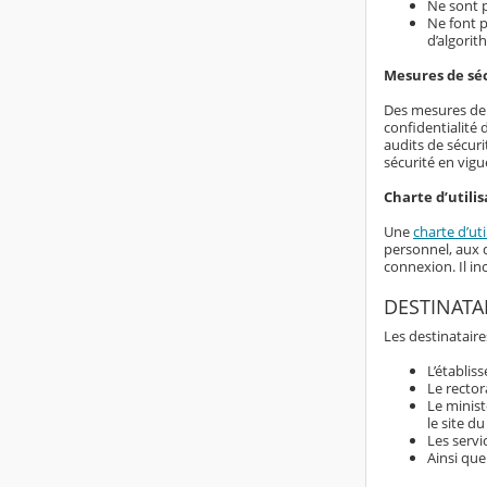
Ne sont p
Ne font p
d’algorit
Mesures de sé
Des mesures de s
confidentialité
audits de sécuri
sécurité en vigu
Charte d’utilis
Une
charte d’uti
personnel, aux d
connexion. Il i
DESTINATA
Les destinataire
L’établis
Le rector
Le minist
le site d
Les servi
Ainsi que