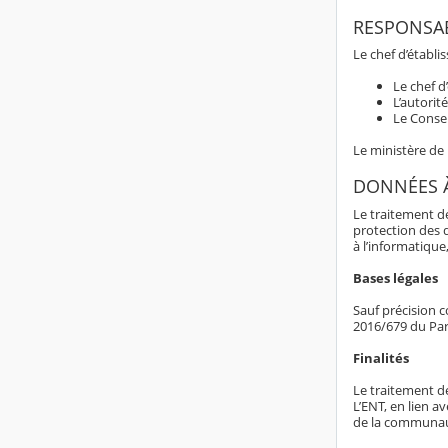
RESPONSAB
Le chef d’établ
Le chef d
L’autorit
Le Consei
Le ministère de
DONNÉES 
Le traitement d
protection des 
à l’informatique,
Bases légales
Sauf précision c
2016/679 du Par
Finalités
Le traitement d
L’ENT, en lien av
de la communaut