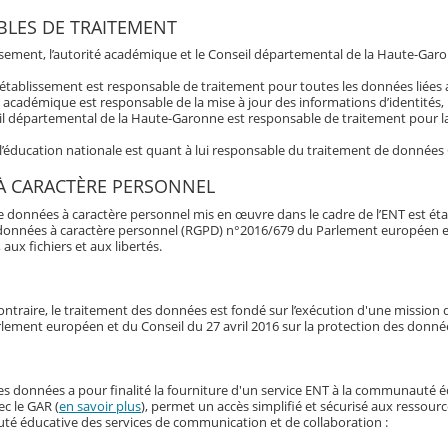
LES DE TRAITEMENT
issement, l’autorité académique et le Conseil départemental de la Haute-Garo
’établissement est responsable de traitement pour toutes les données liée
é académique est responsable de la mise à jour des informations d’identités,
l départemental de la Haute-Garonne est responsable de traitement pour la 
 l’éducation nationale est quant à lui responsable du traitement de données
À CARACTÈRE PERSONNEL
e données à caractère personnel mis en œuvre dans le cadre de l’ENT est éta
données à caractère personnel (RGPD) n°2016/679 du Parlement européen et du 
 aux fichiers et aux libertés.
ontraire, le traitement des données est fondé sur l’exécution d'une mission d'
lement européen et du Conseil du 27 avril 2016 sur la protection des donné
es données a pour finalité la fourniture d'un service ENT à la communauté 
ec le GAR (
en savoir plus
), permet un accès simplifié et sécurisé aux ressour
é éducative des services de communication et de collaboration :