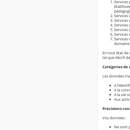
Services 
établiss
pédagogi
Services d
Services 
Services 
Services 
Services 
Services 
domaine é
En tout état de 
tel que décrit d
Catégories de 
Les données trai
A l’ident
A la conn
A la vie s
Aux activ
Précisions co
Vos données :
Ne sont 