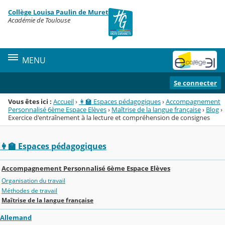
Panneau de gestion des cookies
Collège Louisa Paulin de Muret
Menu de la rubrique
Contenu
Académie de Toulouse
MENU
Se connecter
Vous êtes ici :
Accueil
›
👩‍🏫 Espaces pédagogiques
›
Accompagnement
Personnalisé 6ème Espace Elèves
›
Maîtrise de la langue française
›
Blog
›
Exercice d'entraînement à la lecture et compréhension de consignes
👩‍🏫 Espaces pédagogiques
Accompagnement Personnalisé 6ème Espace Elèves
Organisation du travail
Méthodes de travail
Maîtrise de la langue française
Allemand