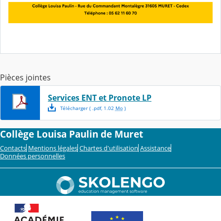
Pièces jointes
Services ENT et Pronote LP
Télécharger
( .
pdf
,
1.02
Mo
)
Collège Louisa Paulin de Muret
Contacts
Mentions légales
Chartes d'utilisation
Assistance
Données personnelles