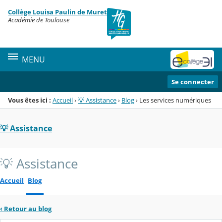
Panneau de gestion des cookies
Collège Louisa Paulin de Muret
Menu de la rubrique
Contenu
Académie de Toulouse
MENU
Se connecter
Vous êtes ici :
Accueil
›
💡 Assistance
›
Blog
›
Les services numériques
💡 Assistance
💡 Assistance
Accueil
Blog
‹
Retour au blog