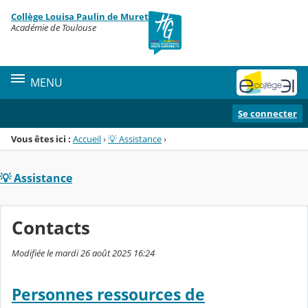
Panneau de gestion des cookies
Collège Louisa Paulin de Muret
Menu de la rubrique
Contenu
Académie de Toulouse
MENU
Se connecter
Vous êtes ici :
Accueil
›
💡 Assistance
›
💡 Assistance
Contacts
Modifiée le mardi 26 août 2025 16:24
Personnes ressources de