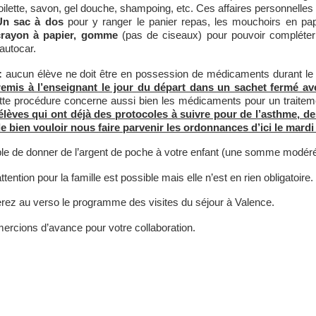
oilette, savon, gel douche, shampoing, etc. Ces affaires personnelles 
Un sac à dos
pour y ranger le panier repas, les mouchoirs en papier
crayon à papier, gomme
(pas de ciseaux) pour pouvoir compléter l
’autocar.
:
aucun élève ne doit être en possession de médicaments durant le
 remis à l’enseignant le jour du départ dans un sachet fermé a
te procédure concerne aussi bien les médicaments pour un traitemen
élèves qui ont déjà des protocoles à suivre pour de l’asthme, de
 bien vouloir nous faire parvenir les ordonnances d’ici le mardi 9
ble de donner de l’argent de poche à votre enfant (une somme modér
tention pour la famille est possible mais elle n’est en rien obligatoire.
rez au verso le programme des visites du séjour à Valence.
rcions d’avance pour votre collaboration.