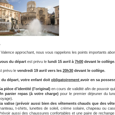
,
 Valence approchant, nous vous rappelons les points importants abordé
vous du départ
est prévu le
lundi 15 avril à
7h00
devant le collège
t prévu le
vendredi 19 avril vers les
20h30
devant le collège.
du départ, votre enfant doit
obligatoirement
avoir en sa posses
a pièce d’identité (l’original)
en cours de validité afin de pouvoir quitt
Un panier repas (à votre charge)
pour le premier déjeuner du lund
voyage).
a valise
(
prévoir aussi bien des vêtements chauds que des vêt
anteau, t-shirts, lunettes de soleil, crème solaire, chapeau ou cas
révoir aussi des chaussures confortables et une paire de rechange 