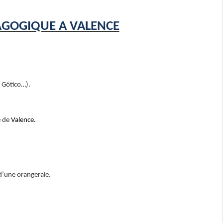
GOGIQUE A VALENCE
o
Gótico…).
e de
Valence.
une orangeraie.