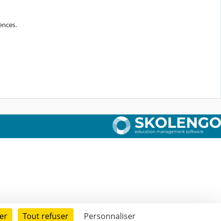
ences.
er
Tout refuser
Personnaliser