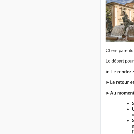
Chers parents
Le départ pour
► Le
rendez-
►Le
retour
es
►
Au moment 
S
S
m
P