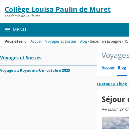
Panneau de gestion des cookies
Collège Louisa Paulin de Muret
Menu de la rubrique
Contenu
Académie de Toulouse
MENU
Vous êtes ici :
Accueil
›
Voyages et Sorties
›
Blog
›
Séjour en Espagne - 15 
Voyages
Voyages et Sorties
Accueil
Blog
Voyage au Royaume-Uni octobre 2025
‹
Retour au blog
Séjour 
Par MARIELLE DEG