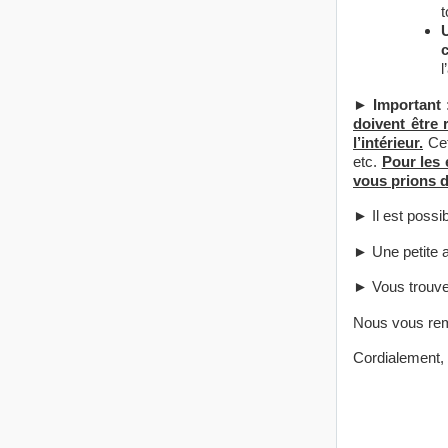
t
l
►
Important 
doivent être
l’intérieur.
Cet
etc.
Pour les 
vous prions de
► Il est possi
► Une petite at
► Vous trouve
Nous vous reme
Cordialement,