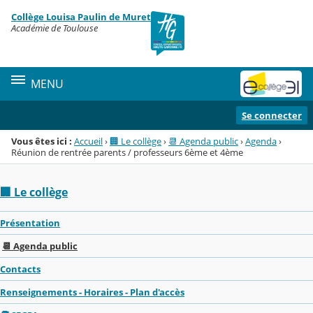
Panneau de gestion des cookies
Collège Louisa Paulin de Muret
Menu de la rubrique
Contenu
Académie de Toulouse
MENU
Se connecter
Vous êtes ici :
Accueil
›
🏢 Le collège
›
📆 Agenda public
›
Agenda
›
Réunion de rentrée parents / professeurs 6ème et 4ème
🏢 Le collège
Présentation
📆 Agenda public
Contacts
Renseignements - Horaires - Plan d'accès