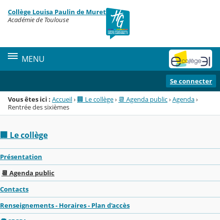
Panneau de gestion des cookies
Collège Louisa Paulin de Muret
Menu de la rubrique
Contenu
Académie de Toulouse
MENU
Se connecter
Vous êtes ici :
Accueil
›
🏢 Le collège
›
📆 Agenda public
›
Agenda
›
Rentrée des sixièmes
🏢 Le collège
Présentation
📆 Agenda public
Contacts
Renseignements - Horaires - Plan d'accès