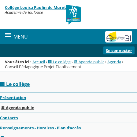
Panneau de gestion des cookies
Collège Louisa Paulin de Muret
Menu de la rubrique
Contenu
Académie de Toulouse
MENU
Se connecter
Vous êtes ici :
Accueil
›
🏢 Le collège
›
📆 Agenda public
›
Agenda
›
Conseil Pédagogique Projet Etablissement
🏢 Le collège
Présentation
📆 Agenda public
Contacts
Renseignements - Horaires - Plan d'accès