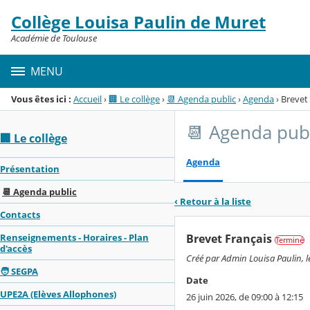
Panneau de gestion des cookies
Collège Louisa Paulin de Muret
Menu de la rubrique
Contenu
Académie de Toulouse
MENU
Vous êtes ici :
Accueil
›
🏢 Le collège
›
📆 Agenda public
›
Agenda
›
Brevet
📆 Agenda pub
🏢 Le collège
Agenda
Présentation
📆 Agenda public
‹ Retour à la liste
Contacts
Brevet Français
Renseignements - Horaires - Plan
Terminé
d'accès
Créé par Admin Louisa Paulin, le
🧑 SEGPA
Date
UPE2A (Elèves Allophones)
26 juin 2026, de 09:00 à 12:15