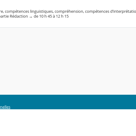
re, compétences linguistiques, compréhension, compétences d’interprétatio
 partie Rédaction → de 10 h 45 à 12 h 15
nelles