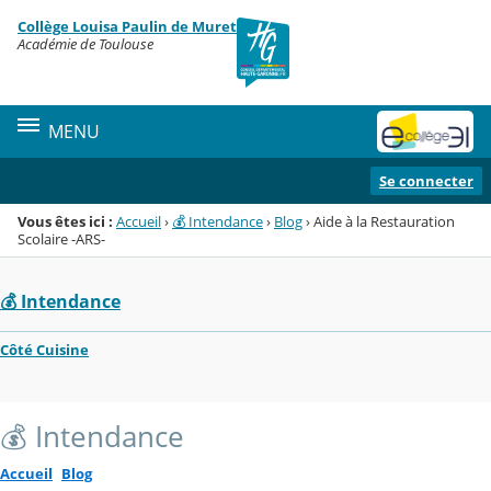
Panneau de gestion des cookies
Collège Louisa Paulin de Muret
Menu de la rubrique
Contenu
Académie de Toulouse
MENU
Se connecter
Vous êtes ici :
Accueil
›
💰 Intendance
›
Blog
›
Aide à la Restauration
Scolaire -ARS-
💰 Intendance
Côté Cuisine
💰 Intendance
Accueil
Blog