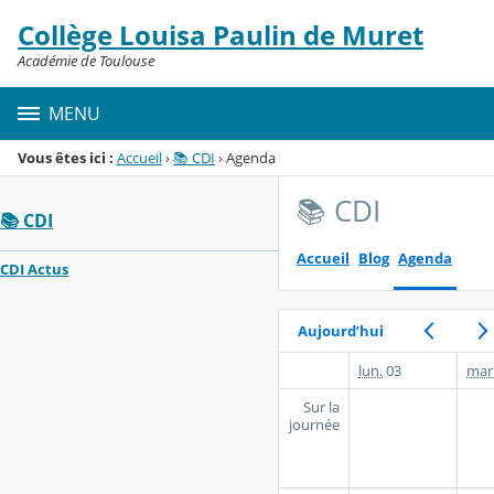
Panneau de gestion des cookies
Collège Louisa Paulin de Muret
Menu de la rubrique
Contenu
Académie de Toulouse
MENU
Vous êtes ici :
Accueil
›
📚 CDI
›
Agenda
📚 CDI
📚 CDI
Accueil
Blog
Agenda
CDI Actus
Aujourd’hui
lun.
03
mar
Sur la
journée