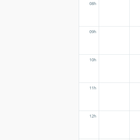
08h
09h
10h
11h
12h