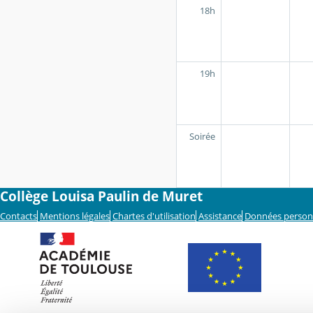
18h
19h
Soirée
Collège Louisa Paulin de Muret
Contacts
Mentions légales
Chartes d'utilisation
Assistance
Données person