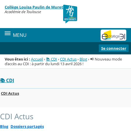
Panneau de gestion des cookies
Collège Louisa Paulin de Muret
Menu de la rubrique
Contenu
Académie de Toulouse
MENU
Se connecter
Vous êtes ici :
Accueil
›
📚 CDI
›
CDI Actus
›
Blog
›
📢 Nouveau mode
d’accès au CDI : à partir du lundi 13 avril 2026 !
📚 CDI
CDI Actus
CDI Actus
Blog
Dossiers partagés