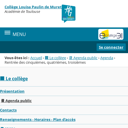
Panneau de gestion des cookies
Collège Louisa Paulin de Muret
Menu de la rubrique
Contenu
Académie de Toulouse
MENU
Se connecter
Vous êtes ici :
Accueil
›
🏢 Le collège
›
📆 Agenda public
›
Agenda
›
Rentrée des cinquièmes, quatrièmes, troisièmes
🏢 Le collège
Présentation
📆 Agenda public
Contacts
Renseignements - Horaires - Plan d'accès