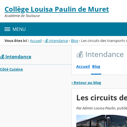
Panneau de gestion des cookies
Collège Louisa Paulin de Muret
Menu de la rubrique
Contenu
Académie de Toulouse
MENU
Vous êtes ici :
Accueil
›
💰 Intendance
›
Blog
›
Les circuits des transports 
💰 Intendance
💰 Intendance
Accueil
Blog
Côté Cuisine
‹
Retour au blog
Les circuits d
Par Admin Louisa Paulin, publié