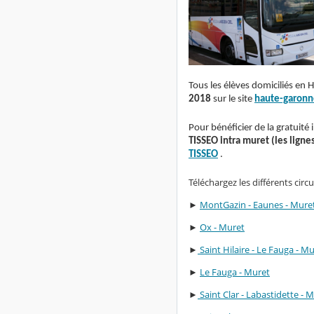
Tous les élèves domiciliés en 
2018
sur le site
haute-garonn
Pour bénéficier de la gratuité 
TISSEO
intra muret (les ligne
TISSEO
.
Téléchargez les différents circ
►
MontGazin - Eaunes - Mure
►
Ox - Muret
►
Saint Hilaire - Le Fauga - M
►
Le Fauga - Muret
►
Saint Clar - Labastidette - 