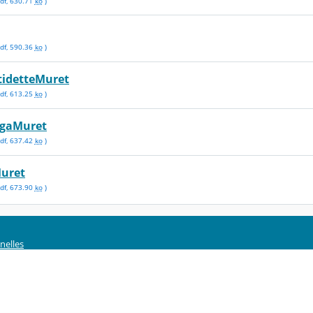
df
,
630.71
ko
)
df
,
590.36
ko
)
tidetteMuret
df
,
613.25
ko
)
ugaMuret
df
,
637.42
ko
)
uret
df
,
673.90
ko
)
nelles