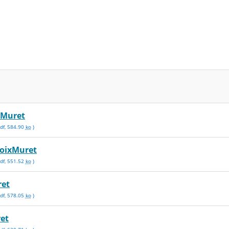
Muret
df
,
584.90
ko
)
oixMuret
df
,
551.52
ko
)
ret
df
,
578.05
ko
)
et