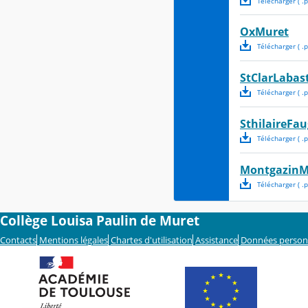
Télécharger
( .
p
OxMuret
Télécharger
( .
p
StClarLabas
Télécharger
( .
p
SthilaireFa
Télécharger
( .
p
MontgazinM
Télécharger
( .
p
Collège Louisa Paulin de Muret
Contacts
Mentions légales
Chartes d'utilisation
Assistance
Données person