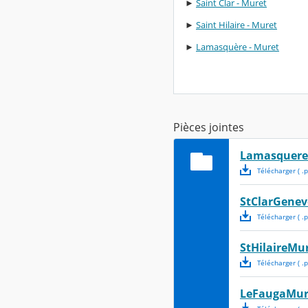
►
Saint Clar - Muret
►
Saint Hilaire - Muret
►
Lamasquère - Muret
Pièces jointes
Lamasquere
Télécharger
( .
p
StClarGenev
Télécharger
( .
p
StHilaireMu
Télécharger
( .
p
LeFaugaMur