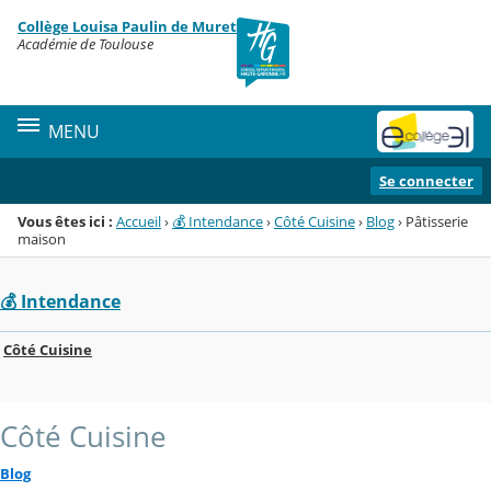
Panneau de gestion des cookies
Collège Louisa Paulin de Muret
Menu de la rubrique
Contenu
Académie de Toulouse
MENU
Se connecter
Vous êtes ici :
Accueil
›
💰 Intendance
›
Côté Cuisine
›
Blog
›
Pâtisserie
maison
💰 Intendance
Côté Cuisine
Côté Cuisine
Blog