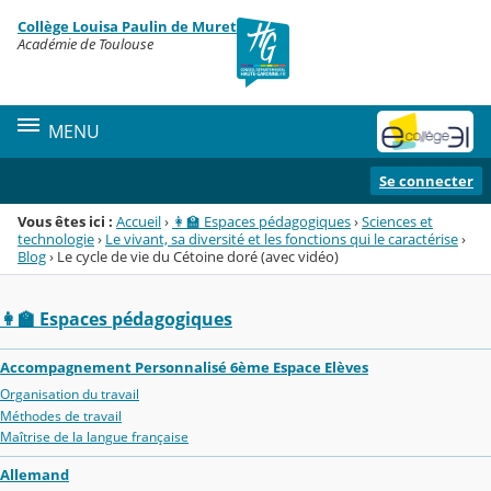
Panneau de gestion des cookies
Collège Louisa Paulin de Muret
Menu de la rubrique
Contenu
Académie de Toulouse
MENU
Se connecter
Vous êtes ici :
Accueil
›
👩‍🏫 Espaces pédagogiques
›
Sciences et
technologie
›
Le vivant, sa diversité et les fonctions qui le caractérise
›
Blog
›
Le cycle de vie du Cétoine doré (avec vidéo)
👩‍🏫 Espaces pédagogiques
Accompagnement Personnalisé 6ème Espace Elèves
Organisation du travail
Méthodes de travail
Maîtrise de la langue française
Allemand