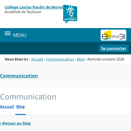
Panneau de gestion des cookies
Collège Louisa Paulin de Muret
Menu de la rubrique
Contenu
Académie de Toulouse
MENU
Se connecter
Vous êtes ici :
Accueil
›
Communication
›
Blog
›
Rentrée scolaire 2026
Communication
Communication
Accueil
Blog
‹
Retour au blog