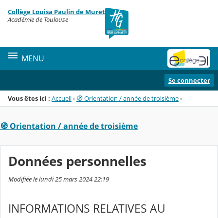
Panneau de gestion des cookies
Collège Louisa Paulin de Muret
Menu de la rubrique
Contenu
Académie de Toulouse
MENU
Se connecter
Vous êtes ici :
Accueil
›
🧭 Orientation / année de troisième
›
🧭 Orientation / année de troisième
Données personnelles
Modifiée le lundi 25 mars 2024 22:19
INFORMATIONS RELATIVES AU