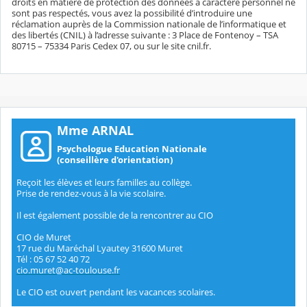
droits en matière de protection des données à caractère personnel ne
sont pas respectés, vous avez la possibilité d’introduire une
réclamation auprès de la Commission nationale de l’informatique et
des libertés (CNIL) à l’adresse suivante : 3 Place de Fontenoy – TSA
80715 – 75334 Paris Cedex 07, ou sur le site cnil.fr.
Mme ARNAL
Psychologue Education Nationale
(conseillère d'orientation)
Reçoit les élèves et leurs familles au collège.
Prise de rendez-vous à la vie scolaire.
Il est également possible de la rencontrer au CIO
CIO de Muret
17 rue du Maréchal Lyautey 31600 Muret
Tél : 05 67 52 40 72
cio.muret@ac-toulouse.fr
Le CIO est ouvert pendant les vacances scolaires.