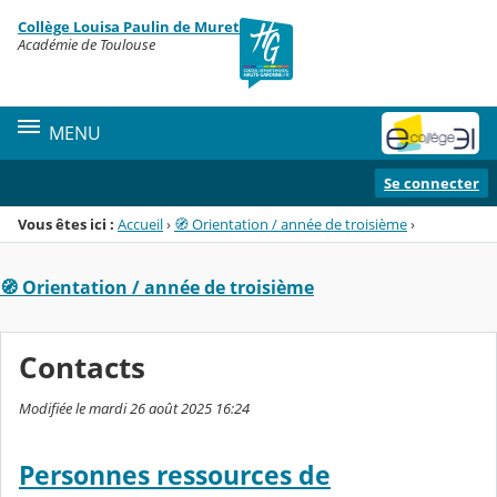
Panneau de gestion des cookies
Collège Louisa Paulin de Muret
Menu de la rubrique
Contenu
Académie de Toulouse
MENU
Se connecter
Vous êtes ici :
Accueil
›
🧭 Orientation / année de troisième
›
🧭 Orientation / année de troisième
Contacts
Modifiée le mardi 26 août 2025 16:24
Personnes ressources de