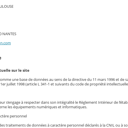
TOULOUSE
000 NANTES
on.com
le
tuelle sur le site
it comme une base de données au sens de la directive du 11 mars 1996 et de s
 1er juillet 1998 (article L 341-1 et suivants du code de propriété intellectuelle
sateur s’engage à respecter dans son intégralité le Règlement Intérieur de l’éta
erne les équipements numériques et informatiques.
actère personnel
des traitements de données à caractère personnel déclarés à la CNIL ou à s