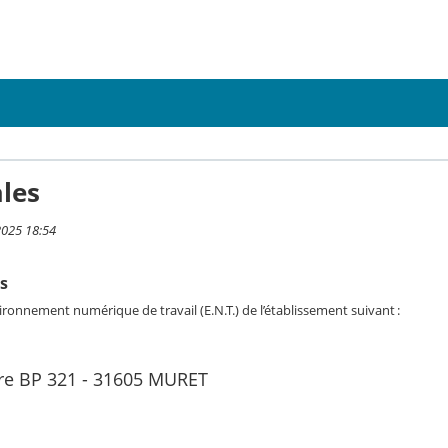
les
2025 18:54
es
vironnement numérique de travail (E.N.T.) de l’établissement suivant :
n
re BP 321 - 31605 MURET