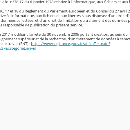
e la loi n°78-17 du 6 janvier 1978 relative à l'informatique, aux fichiers et aux 
, 16, 17 et 18 du Règlement du Parlement européen et du Conseil du 27 avril 20
tive à l'informatique, aux fichiers et aux libertés, vous disposez d'un droit d'
s données collectées, et d'un droit de limitation du traitement des données
 responsable de publication du présent service.
re 2017 modifiant l'arrêté du 30 novembre 2006 portant création, au sein du 
seignement supérieur et de la recherche, d'un traitement de données à carac
 de travail (ENT) :
https://www.legifrance.gouv.fr/affichTexte.do?
537&categorieLien=id