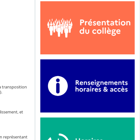
a transposition
).
blissement, et
on représentant