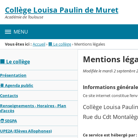
Panneau de gestion des cookies
Collège Louisa Paulin de Muret
Menu de la rubrique
Contenu
Académie de Toulouse
MENU
Vous êtes ici :
Accueil
›
🏢 Le collège
›
Mentions légales
Mentions léga
🏢 Le collège
Modifiée le mardi 2 septembre 
Présentation
📆 Agenda public
Informations général
Ce site internet constitue l’en
Contacts
Renseignements - Horaires - Plan
Collège Louisa Pauli
d'accès
Rue du Cdt Montalèg
🧑 SEGPA
UPE2A (Elèves Allophones)
Ce service est hébergé par :