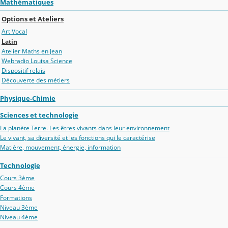
Mathématiques
Options et Ateliers
Art Vocal
Latin
Atelier Maths en Jean
Webradio Louisa Science
Dispositif relais
Découverte des métiers
Physique-Chimie
Sciences et technologie
La planète Terre. Les êtres vivants dans leur environnement
Le vivant, sa diversité et les fonctions qui le caractérise
Matière, mouvement, énergie, information
Technologie
Cours 3ème
Cours 4ème
Formations
Niveau 3ème
Niveau 4ème