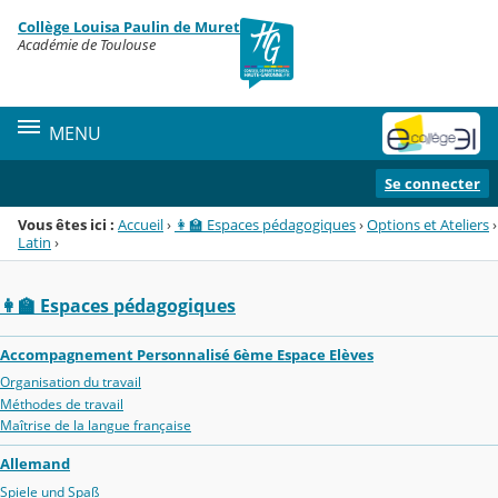
Panneau de gestion des cookies
Collège Louisa Paulin de Muret
Menu de la rubrique
Contenu
Académie de Toulouse
MENU
Se connecter
Vous êtes ici :
Accueil
›
👩‍🏫 Espaces pédagogiques
›
Options et Ateliers
›
Latin
›
👩‍🏫 Espaces pédagogiques
Accompagnement Personnalisé 6ème Espace Elèves
Organisation du travail
Méthodes de travail
Maîtrise de la langue française
Allemand
Spiele und Spaß