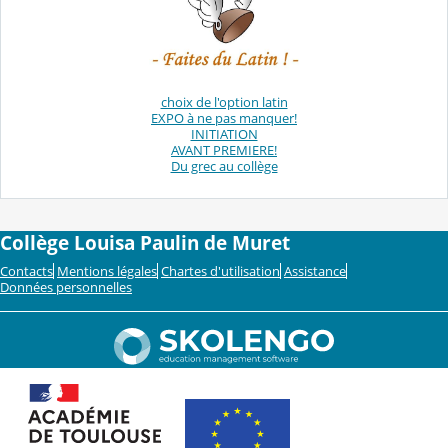
choix de l'option latin
EXPO à ne pas manquer!
INITIATION
AVANT PREMIERE!
Du grec au collège
Collège Louisa Paulin de Muret
Contacts
Mentions légales
Chartes d'utilisation
Assistance
Données personnelles