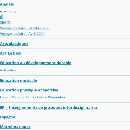
Anglais
eTwinning
6°
SEGPA
Voyage scolaire - Octobre 2023
Voyage scolaire - Avril 2024
Arts plastiques
AST Le Blob
Éducation au développement durable
Actualités
Education musicale
Education physique et sportive
Forum Métiers du Sport et de l'Animation
EPI : Enseignements de pratiques interdisciplinaires
Espagnol
Mathématiques