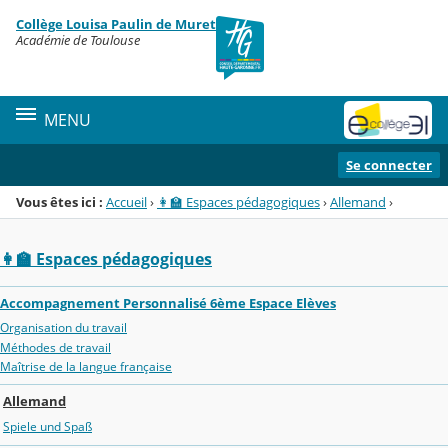
Panneau de gestion des cookies
Collège Louisa Paulin de Muret
Menu de la rubrique
Contenu
Académie de Toulouse
MENU
Se connecter
Vous êtes ici :
Accueil
›
👩‍🏫 Espaces pédagogiques
›
Allemand
›
👩‍🏫 Espaces pédagogiques
Accompagnement Personnalisé 6ème Espace Elèves
Organisation du travail
Méthodes de travail
Maîtrise de la langue française
Allemand
Spiele und Spaß