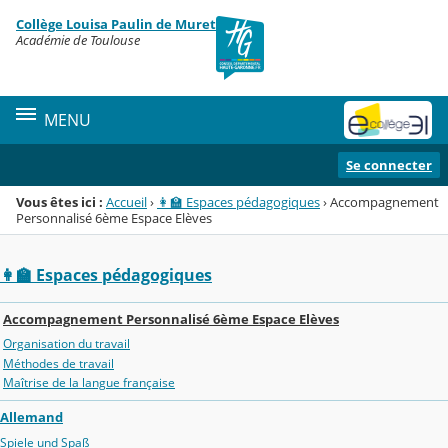
Panneau de gestion des cookies
Collège Louisa Paulin de Muret
Menu de la rubrique
Contenu
Académie de Toulouse
MENU
Se connecter
Vous êtes ici :
Accueil
›
👩‍🏫 Espaces pédagogiques
›
Accompagnement
Personnalisé 6ème Espace Elèves
👩‍🏫 Espaces pédagogiques
Accompagnement Personnalisé 6ème Espace Elèves
Organisation du travail
Méthodes de travail
Maîtrise de la langue française
Allemand
Spiele und Spaß