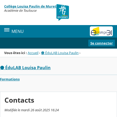
Panneau de gestion des cookies
Collège Louisa Paulin de Muret
Menu de la rubrique
Contenu
Académie de Toulouse
MENU
Se connecter
Vous êtes ici :
Accueil
›
🟠 ÉduLAB Louisa Paulin
›
🟠 ÉduLAB Louisa Paulin
Formations
Contacts
Modifiée le mardi 26 août 2025 16:24