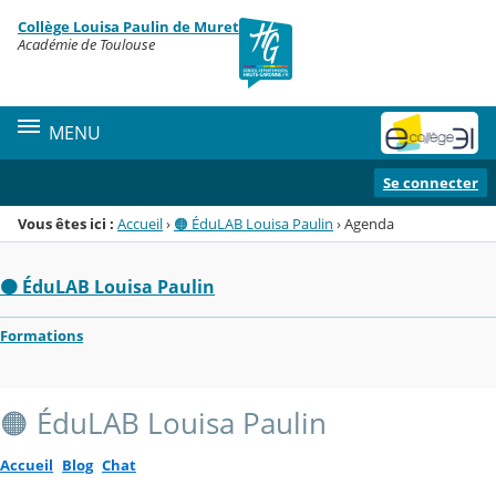
Panneau de gestion des cookies
Collège Louisa Paulin de Muret
Menu de la rubrique
Contenu
Académie de Toulouse
MENU
Se connecter
Vous êtes ici :
Accueil
›
🟠 ÉduLAB Louisa Paulin
›
Agenda
🟠 ÉduLAB Louisa Paulin
Formations
🟠 ÉduLAB Louisa Paulin
Accueil
Blog
Chat