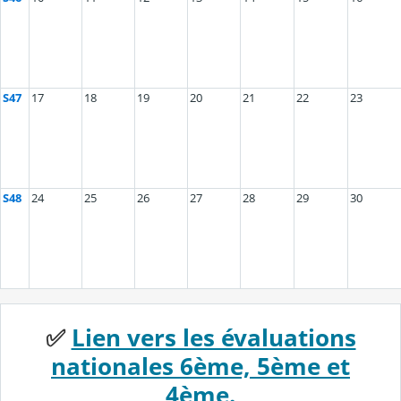
S47
17
18
19
20
21
22
23
S48
24
25
26
27
28
29
30
✅
Lien vers les évaluations
nationales 6ème, 5ème et
4ème.