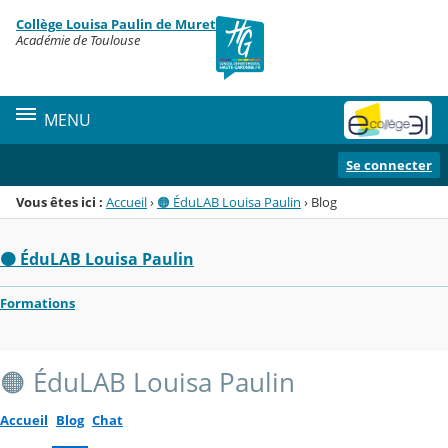
Panneau de gestion des cookies
Collège Louisa Paulin de Muret
Menu de la rubrique
Contenu
Académie de Toulouse
MENU
Se connecter
Vous êtes ici :
Accueil
›
🟠 ÉduLAB Louisa Paulin
›
Blog
🟠 ÉduLAB Louisa Paulin
Formations
🟠 ÉduLAB Louisa Paulin
Accueil
Blog
Chat