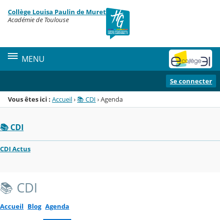
Panneau de gestion des cookies
Collège Louisa Paulin de Muret
Menu de la rubrique
Contenu
Académie de Toulouse
MENU
Se connecter
Vous êtes ici :
Accueil
›
📚 CDI
›
Agenda
📚 CDI
CDI Actus
📚 CDI
Accueil
Blog
Agenda