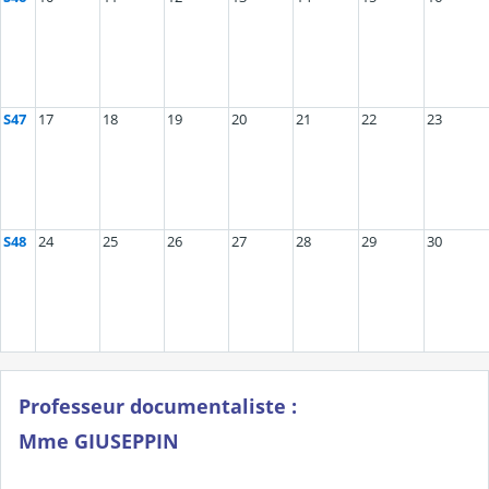
S47
17
18
19
20
21
22
23
S48
24
25
26
27
28
29
30
Professeur documentaliste :
Mme GIUSEPPIN